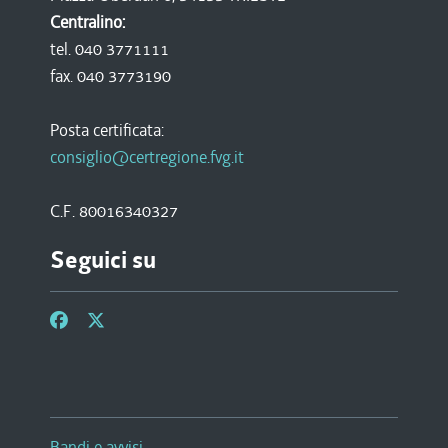
Centralino:
tel. 040 3771111
fax. 040 3773190
Posta certificata:
consiglio@certregione.fvg.it
C.F. 80016340327
Seguici su
Bandi e avvisi