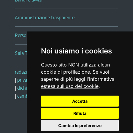
Amministrazione trasparente
Persone e Uffici
Noi usiamo i cookies
Sala Tiziano Tessitori
Questo sito NON utilizza alcun
redazione web
|
note legali
|
glossario
cookie di profilazione. Se vuoi
saperne di più leggi l'
informativa
|
privacy
|
social media policy
estesa sull'uso dei cookie
.
|
dichiarazione di accessibilità
|
feedback
|
cambio preferenze cookie
Accetta
Rifiuta
Realizzato da
Cambia le preferenze