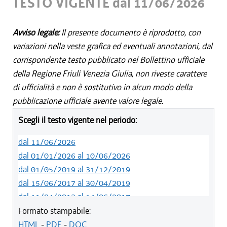
TESTO VIGENTE dal 11/06/2026
Avviso legale:
Il presente documento è riprodotto, con
variazioni nella veste grafica ed eventuali annotazioni, dal
corrispondente testo pubblicato nel Bollettino ufficiale
della Regione Friuli Venezia Giulia, non riveste carattere
di ufficialità e non è sostitutivo in alcun modo della
pubblicazione ufficiale avente valore legale.
Scegli il testo vigente nel periodo:
dal 11/06/2026
dal 01/01/2026 al 10/06/2026
dal 01/05/2019 al 31/12/2019
dal 15/06/2017 al 30/04/2019
dal 11/04/2013 al 14/06/2017
dal 29/12/2012 al 10/04/2013
Formato stampabile:
dal 10/11/2011 al 28/12/2012
HTML
-
PDF
-
DOC