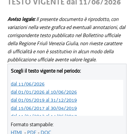
TESTO VIGENTE dal 11/06/2026
Avviso legale:
Il presente documento è riprodotto, con
variazioni nella veste grafica ed eventuali annotazioni, dal
corrispondente testo pubblicato nel Bollettino ufficiale
della Regione Friuli Venezia Giulia, non riveste carattere
di ufficialità e non è sostitutivo in alcun modo della
pubblicazione ufficiale avente valore legale.
Scegli il testo vigente nel periodo:
dal 11/06/2026
dal 01/01/2026 al 10/06/2026
dal 01/05/2019 al 31/12/2019
dal 15/06/2017 al 30/04/2019
dal 11/04/2013 al 14/06/2017
dal 29/12/2012 al 10/04/2013
Formato stampabile:
dal 10/11/2011 al 28/12/2012
HTML
-
PDF
-
DOC