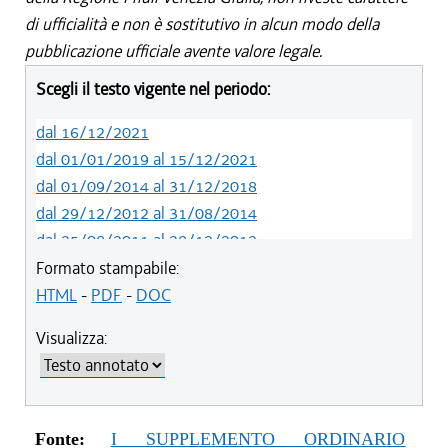
di ufficialità e non è sostitutivo in alcun modo della
pubblicazione ufficiale avente valore legale.
Scegli il testo vigente nel periodo:
dal 16/12/2021
dal 01/01/2019 al 15/12/2021
dal 01/09/2014 al 31/12/2018
dal 29/12/2012 al 31/08/2014
dal 25/08/2011 al 28/12/2012
dal 28/10/2010 al 24/08/2011
Formato stampabile:
dal 22/07/2010 al 27/10/2010
HTML
-
PDF
-
DOC
dal 12/06/2010 al 21/07/2010
Visualizza:
Fonte:
I SUPPLEMENTO ORDINARIO