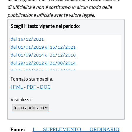
di ufficialità e non è sostitutivo in alcun modo della
pubblicazione ufficiale avente valore legale.
Scegli il testo vigente nel periodo:
dal 16/12/2021
dal 01/01/2019 al 15/12/2021
dal 01/09/2014 al 31/12/2018
dal 29/12/2012 al 31/08/2014
dal 25/08/2011 al 28/12/2012
dal 28/10/2010 al 24/08/2011
Formato stampabile:
dal 22/07/2010 al 27/10/2010
HTML
-
PDF
-
DOC
dal 12/06/2010 al 21/07/2010
Visualizza:
Fonte:
I SUPPLEMENTO ORDINARIO