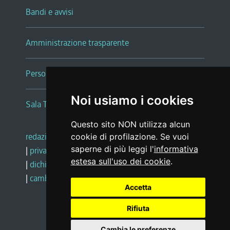
Bandi e avvisi
Amministrazione trasparente
Persone e Uffici
Noi usiamo i cookies
Sala Tiziano Tessitori
Questo sito NON utilizza alcun
redazione web
|
note legali
|
glossario
cookie di profilazione. Se vuoi
saperne di più leggi l'
informativa
|
privacy
|
social media policy
estesa sull'uso dei cookie
.
|
dichiarazione di accessibilità
|
feedback
|
cambio preferenze cookie
Accetta
Rifiuta
Realizzato da
Cambia le preferenze