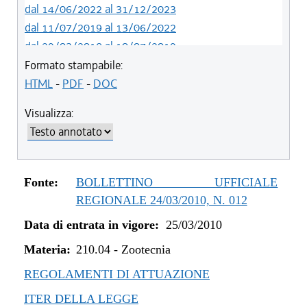
dal 14/06/2022 al 31/12/2023
dal 11/07/2019 al 13/06/2022
dal 29/03/2018 al 10/07/2019
dal 27/07/2017 al 28/03/2018
Formato stampabile:
dal 01/01/2017 al 26/07/2017
HTML
-
PDF
-
DOC
dal 03/07/2014 al 31/12/2016
Visualizza:
dal 25/03/2010 al 02/07/2014
Fonte:
BOLLETTINO UFFICIALE
REGIONALE 24/03/2010, N. 012
Data di entrata in vigore:
25/03/2010
Materia:
210.04
-
Zootecnia
REGOLAMENTI DI ATTUAZIONE
ITER DELLA LEGGE