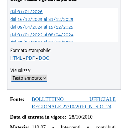
dal 01/01/2026
dal 16/12/2025 al 31/12/2025
dal 09/04/2024 al 15/12/2025
dal 01/01/2022 al 08/04/2024
dal 27/04/2021 al 31/12/2021
dal 22/10/2020 al 26/04/2021
Formato stampabile:
dal 02/07/2020 al 21/10/2020
HTML
-
PDF
-
DOC
dal 01/01/2019 al 01/07/2020
Visualizza:
dal 16/08/2018 al 31/12/2018
dal 29/03/2018 al 15/08/2018
dal 15/02/2018 al 28/03/2018
dal 01/01/2018 al 14/02/2018
Fonte:
BOLLETTINO UFFICIALE
dal 26/10/2017 al 31/12/2017
REGIONALE 27/10/2010, N. S.O. 24
dal 27/07/2017 al 25/10/2017
Data di entrata in vigore:
28/10/2010
dal 06/07/2017 al 26/07/2017
dal 01/06/2017 al 05/07/2017
Materia:
110.07
-
Interventi e contributi