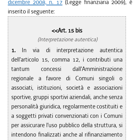
dicembre 2008, n. 17
(Legge finanziaria 2009), è
dal 01/01/2013 al 15/04/2013
inserito il seguente:
dal 29/12/2012 al 31/12/2012
dal 18/10/2012 al 28/12/2012
dal 28/07/2012 al 17/10/2012
<<Art. 15 bis
dal 08/12/2011 al 27/07/2012
(Interpretazione autentica)
dal 28/07/2011 al 07/12/2011
1.
In via di interpretazione autentica
dal 21/07/2011 al 27/07/2011
dell'articolo 15, comma 12, i contributi una
dal 07/04/2011 al 20/07/2011
tantum concessi dall'Amministrazione
dal 01/01/2011 al 06/04/2011
regionale a favore di Comuni singoli o
dal 28/10/2010 al 31/12/2010
associati, istituzioni, società e associazioni
sportive, gruppi sportivi aziendali, anche senza
personalità giuridica, regolarmente costituiti e
a soggetti privati convenzionati con i Comuni
per assicurare l'uso pubblico della struttura, si
intendono finalizzati anche al rifinanziamento