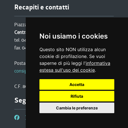
Recapiti e contatti
Piazza Oberdan 6, 34133 TRIESTE
Centralino:
Noi usiamo i cookies
tel. 040 3771111
fax. 040 3773190
Questo sito NON utilizza alcun
cookie di profilazione. Se vuoi
Posta certificata:
saperne di più leggi l'
informativa
estesa sull'uso dei cookie
.
consiglio@certregione.fvg.it
Accetta
C.F. 80016340327
Rifiuta
Seguici su
Cambia le preferenze