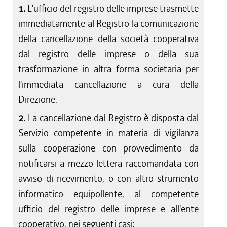
dal 01/01/2013 al 15/04/2013
1.
L'ufficio del registro delle imprese trasmette
dal 29/12/2012 al 31/12/2012
immediatamente al Registro la comunicazione
dal 18/10/2012 al 28/12/2012
della cancellazione della società cooperativa
dal 28/07/2012 al 17/10/2012
dal registro delle imprese o della sua
dal 08/12/2011 al 27/07/2012
trasformazione in altra forma societaria per
dal 28/07/2011 al 07/12/2011
l'immediata cancellazione a cura della
dal 21/07/2011 al 27/07/2011
Direzione.
dal 07/04/2011 al 20/07/2011
dal 01/01/2011 al 06/04/2011
2.
La cancellazione dal Registro è disposta dal
dal 28/10/2010 al 31/12/2010
Servizio competente in materia di vigilanza
sulla cooperazione con provvedimento da
notificarsi a mezzo lettera raccomandata con
avviso di ricevimento, o con altro strumento
informatico equipollente, al competente
ufficio del registro delle imprese e all'ente
cooperativo, nei seguenti casi: