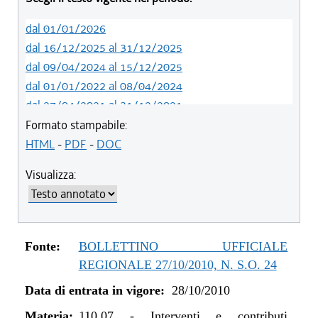
dal 01/01/2026
dal 16/12/2025 al 31/12/2025
dal 09/04/2024 al 15/12/2025
dal 01/01/2022 al 08/04/2024
dal 27/04/2021 al 31/12/2021
dal 22/10/2020 al 26/04/2021
Formato stampabile:
dal 02/07/2020 al 21/10/2020
HTML
-
PDF
-
DOC
dal 01/01/2019 al 01/07/2020
Visualizza:
dal 16/08/2018 al 31/12/2018
dal 29/03/2018 al 15/08/2018
dal 15/02/2018 al 28/03/2018
dal 01/01/2018 al 14/02/2018
Fonte:
BOLLETTINO UFFICIALE
dal 26/10/2017 al 31/12/2017
REGIONALE 27/10/2010, N. S.O. 24
dal 27/07/2017 al 25/10/2017
Data di entrata in vigore:
28/10/2010
dal 06/07/2017 al 26/07/2017
dal 01/06/2017 al 05/07/2017
Materia:
110.07
-
Interventi e contributi