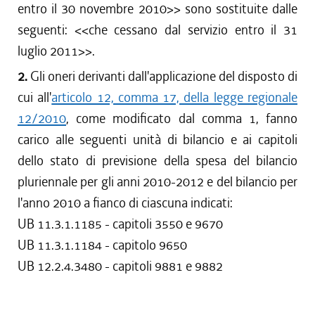
dal 01/01/2013 al 15/04/2013
entro il 30 novembre 2010
>> sono sostituite dalle
dal 29/12/2012 al 31/12/2012
seguenti: <<
che cessano dal servizio entro il 31
dal 18/10/2012 al 28/12/2012
luglio 2011
>>.
dal 28/07/2012 al 17/10/2012
2.
Gli oneri derivanti dall'applicazione del disposto di
dal 08/12/2011 al 27/07/2012
cui all'
articolo 12, comma 17, della legge regionale
dal 28/07/2011 al 07/12/2011
12/2010
, come modificato dal comma 1, fanno
dal 21/07/2011 al 27/07/2011
carico alle seguenti unità di bilancio e ai capitoli
dal 07/04/2011 al 20/07/2011
dal 01/01/2011 al 06/04/2011
dello stato di previsione della spesa del bilancio
dal 28/10/2010 al 31/12/2010
pluriennale per gli anni 2010-2012 e del bilancio per
l'anno 2010 a fianco di ciascuna indicati:
UB 11.3.1.1185 - capitoli 3550 e 9670
UB 11.3.1.1184 - capitolo 9650
UB 12.2.4.3480 - capitoli 9881 e 9882