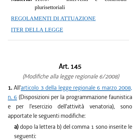
dal 01/01/2017 al 31/05/2017
plurisettoriali
dal 15/12/2016 al 31/12/2016
REGOLAMENTI DI ATTUAZIONE
dal 13/08/2016 al 14/12/2016
ITER DELLA LEGGE
dal 21/07/2016 al 12/08/2016
dal 01/06/2016 al 20/07/2016
dal 01/01/2016 al 31/05/2016
dal 13/11/2015 al 31/12/2015
Art. 145
dal 11/08/2015 al 12/11/2015
dal 30/05/2015 al 10/08/2015
(Modifiche alla legge regionale 6/2008)
dal 01/01/2015 al 29/05/2015
1.
All'
articolo 3 della legge regionale 6 marzo 2008,
dal 04/12/2014 al 31/12/2014
n. 6
(Disposizioni per la programmazione faunistica
dal 08/08/2014 al 03/12/2014
e per l'esercizio dell'attività venatoria), sono
dal 03/07/2014 al 07/08/2014
apportate le seguenti modifiche:
dal 12/12/2013 al 02/07/2014
dal 01/09/2013 al 11/12/2013
a)
dopo la lettera b) del comma 1 sono inserite le
dal 16/04/2013 al 31/08/2013
seguenti: