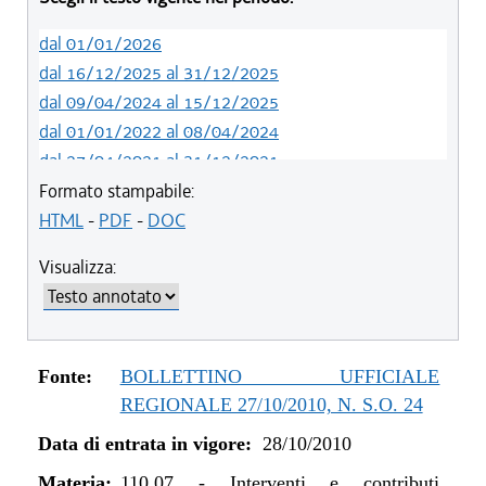
dal 01/01/2026
dal 16/12/2025 al 31/12/2025
dal 09/04/2024 al 15/12/2025
dal 01/01/2022 al 08/04/2024
dal 27/04/2021 al 31/12/2021
dal 22/10/2020 al 26/04/2021
Formato stampabile:
dal 02/07/2020 al 21/10/2020
HTML
-
PDF
-
DOC
dal 01/01/2019 al 01/07/2020
Visualizza:
dal 16/08/2018 al 31/12/2018
dal 29/03/2018 al 15/08/2018
dal 15/02/2018 al 28/03/2018
dal 01/01/2018 al 14/02/2018
Fonte:
BOLLETTINO UFFICIALE
dal 26/10/2017 al 31/12/2017
REGIONALE 27/10/2010, N. S.O. 24
dal 27/07/2017 al 25/10/2017
Data di entrata in vigore:
28/10/2010
dal 06/07/2017 al 26/07/2017
dal 01/06/2017 al 05/07/2017
Materia:
110.07
-
Interventi e contributi