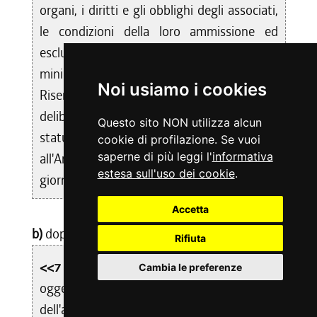
organi, i diritti e gli obblighi degli associati,
le condizioni della loro ammissione ed
esclusione, conformemente alle clausole
minime di uniformità degli statuti delle
Noi usiamo i cookies
Riserve di caccia individuate con
deliberazione della Giunta regionale. Gli
Questo sito NON utilizza alcun
statuti e le modifiche sono trasmessi
cookie di profilazione. Se vuoi
saperne di più leggi l'
informativa
all'Amministrazione regionale entro dieci
estesa sull'uso dei cookie
.
giorni dall'approvazione.>>;
Accetta
b)
dopo il comma 7 è aggiunto il seguente:
Rifiuta
<<7 bis.
Il Direttore della riserva di caccia
Cambia le preferenze
oggetto di intervento sostitutivo ai sensi
dell'articolo 21, comma 2, non può essere