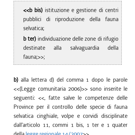
dal 01/01/2013 al 15/04/2013
<<b bis)
istituzione e gestione di centri
dal 29/12/2012 al 31/12/2012
dal 18/10/2012 al 28/12/2012
pubblici di riproduzione della fauna
dal 28/07/2012 al 17/10/2012
selvatica;
dal 08/12/2011 al 27/07/2012
b ter)
individuazione delle zone di rifugio
dal 28/07/2011 al 07/12/2011
destinate alla salvaguardia della
dal 21/07/2011 al 27/07/2011
fauna;>>;
dal 07/04/2011 al 20/07/2011
dal 01/01/2011 al 06/04/2011
dal 28/10/2010 al 31/12/2010
b)
alla lettera d) del comma 1 dopo le parole
<<
(Legge comunitaria 2006)
>> sono inserite le
seguenti: <<
, fatte salve le competenze delle
Province per il controllo delle specie di fauna
selvatica cinghiale, volpe e corvidi disciplinate
dall'articolo 11, commi 1 bis, 1 ter e 1 quater
della
legge regionale 14/2007
>>.