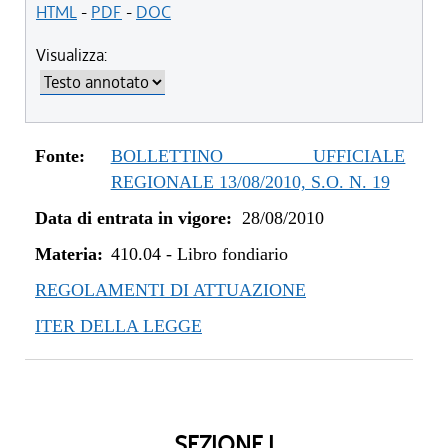
dal 25/08/2011 al 31/12/2011
HTML
-
PDF
-
DOC
dal 28/08/2010 al 24/08/2011
Visualizza:
Fonte:
BOLLETTINO UFFICIALE
REGIONALE 13/08/2010, S.O. N. 19
Data di entrata in vigore:
28/08/2010
Materia:
410.04
-
Libro fondiario
REGOLAMENTI DI ATTUAZIONE
ITER DELLA LEGGE
SEZIONE I