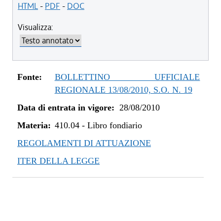
dal 25/08/2011 al 31/12/2011
HTML
-
PDF
-
DOC
dal 28/08/2010 al 24/08/2011
Visualizza:
Fonte:
BOLLETTINO UFFICIALE
REGIONALE 13/08/2010, S.O. N. 19
Data di entrata in vigore:
28/08/2010
Materia:
410.04
-
Libro fondiario
REGOLAMENTI DI ATTUAZIONE
ITER DELLA LEGGE