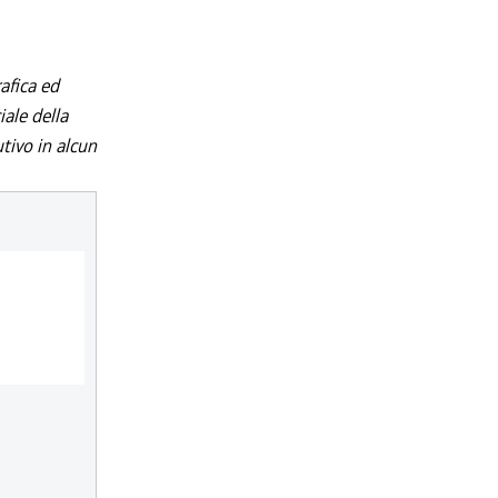
afica ed
iale della
utivo in alcun