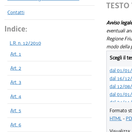
TESTO 
Contatti
Avviso legal
Indice:
eventuali an
Regione Friul
L.R. n. 12/2010
modo della p
Art. 1
Scegli il t
Art. 2
dal 01/01
dal 16/12
Art. 3
dal 12/08
dal 01/01
Art. 4
dal 24/11
dal 06/11
Art. 5
Formato st
dal 01/01
HTML
-
PD
Art. 6
dal 29/03
Visualizza: