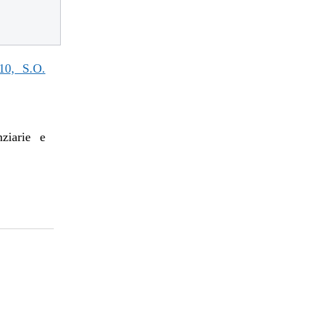
0, S.O.
nziarie e