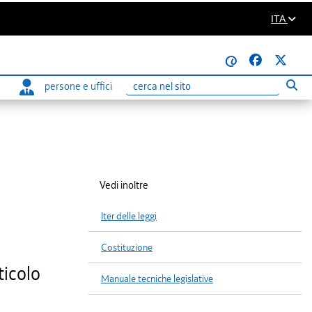
ITA
@
persone e uffici
Eseg
Ricerca
Vedi inoltre
Iter delle leggi
Costituzione
ticolo
Manuale tecniche legislative