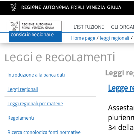
L'ISTITUZIONE
GLI ORGA
Home page
/
leggi regionali
/
LEGGI E REGOLAMENTI
Leggi re
Introduzione alla banca dati
Legge r
Leggi regionali
Leggi regionali per materie
Assesta
plurienn
Regolamenti
34 dell
Ricerca cronologica fonti normative