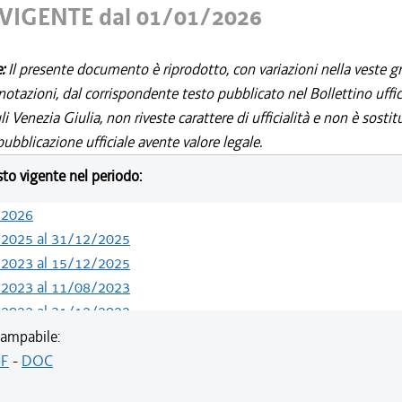
VIGENTE dal 01/01/2026
e:
Il presente documento è riprodotto, con variazioni nella veste gr
notazioni, dal corrispondente testo pubblicato nel Bollettino uffic
i Venezia Giulia, non riveste carattere di ufficialità e non è sostit
ubblicazione ufficiale avente valore legale.
esto vigente nel periodo:
/2026
/2025 al 31/12/2025
/2023 al 15/12/2025
/2023 al 11/08/2023
/2022 al 31/12/2022
/2021 al 23/11/2022
ampabile:
/2019 al 05/11/2021
F
-
DOC
/2018 al 31/12/2018