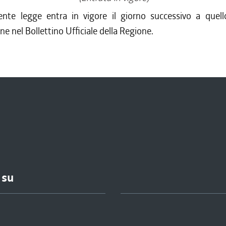
/2011 al 31/12/2011
ente legge entra in vigore il giorno successivo a quell
/2011 al 24/08/2011
ne nel Bollettino Ufficiale della Regione.
/2011 al 13/04/2011
/2010 al 31/12/2010
/2010 al 27/10/2010
 su