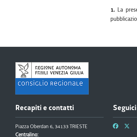
dal 25/08
1.
La pres
dal 14/04
pubblicazio
dal 01/01
dal 28/10
dal 22/07
Recapiti e contatti
Seguici
Piazza Oberdan 6, 34133 TRIESTE
Centralino: