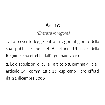
dal 13/11/2015 al 31/12/2015
dal 11/08/2015 al 12/11/2015
dal 23/07/2015 al 10/08/2015
dal 21/05/2015 al 22/07/2015
Art. 16
dal 01/04/2015 al 20/05/2015
(Entrata in vigore)
dal 01/03/2015 al 31/03/2015
1.
La presente legge entra in vigore il giorno della
dal 26/02/2015 al 28/02/2015
sua pubblicazione nel Bollettino Ufficiale della
dal 01/01/2015 al 25/02/2015
Regione e ha effetto dall'1 gennaio 2010.
dal 08/08/2014 al 31/12/2014
dal 03/07/2014 al 07/08/2014
2.
Le disposizioni di cui all' articolo 5, comma 4 , e all'
dal 26/06/2014 al 02/07/2014
articolo 14 , commi 15 e 16, esplicano i loro effetti
dal 11/04/2014 al 25/06/2014
dal 31 dicembre 2009.
dal 03/04/2014 al 10/04/2014
dal 28/03/2014 al 02/04/2014
dal 01/01/2014 al 27/03/2014
dal 12/12/2013 al 31/12/2013