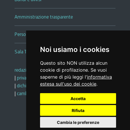
Amministrazione trasparente
Persone e Uffici
Noi usiamo i cookies
Sala Tiziano Tessitori
Questo sito NON utilizza alcun
redazione web
|
note legali
|
glossario
cookie di profilazione. Se vuoi
saperne di più leggi l'
informativa
|
privacy
|
social media policy
estesa sull'uso dei cookie
.
|
dichiarazione di accessibilità
|
feedback
|
cambio preferenze cookie
Accetta
Rifiuta
Realizzato da
Cambia le preferenze