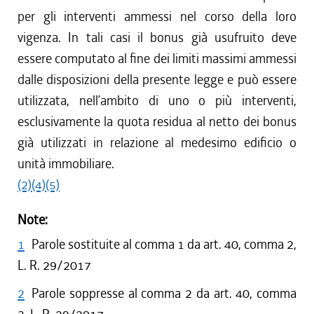
per gli interventi ammessi nel corso della loro
dal 09/06/2011 al 31/12/2011
vigenza. In tali casi il bonus già usufruito deve
dal 28/10/2010 al 08/06/2011
dal 28/08/2010 al 27/10/2010
essere computato al fine dei limiti massimi ammessi
dal 18/12/2009 al 27/08/2010
dalle disposizioni della presente legge e può essere
utilizzata, nell’ambito di uno o più interventi,
esclusivamente la quota residua al netto dei bonus
già utilizzati in relazione al medesimo edificio o
unità immobiliare.
(2)
(4)
(5)
Note:
1
Parole sostituite al comma 1 da art. 40, comma 2,
L. R. 29/2017
2
Parole soppresse al comma 2 da art. 40, comma