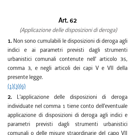
dal 01/05/2019 al 10/07/2019
dal 01/01/2018 al 30/04/2019
Art. 62
dal 21/12/2017 al 31/12/2017
dal 27/07/2017 al 20/12/2017
(Applicazione delle disposizioni di deroga)
dal 21/07/2016 al 26/07/2017
1.
Non sono cumulabili le disposizioni di deroga agli
dal 21/04/2016 al 20/07/2016
indici e ai parametri previsti dagli strumenti
dal 22/10/2015 al 20/04/2016
urbanistici comunali contenute nell' articolo 35,
dal 01/10/2015 al 21/10/2015
comma 3, e negli articoli dei capi V e VII della
dal 11/08/2015 al 30/09/2015
presente legge.
dal 01/01/2015 al 10/08/2015
(1)
dal 24/07/2014 al 31/12/2014
(3)
(6)
dal 01/01/2014 al 23/07/2014
2.
L'applicazione delle disposizioni di deroga
dal 19/12/2013 al 31/12/2013
individuate nel comma 1 tiene conto dell'eventuale
dal 12/12/2013 al 18/12/2013
applicazione di disposizioni di deroga agli indici e
dal 11/04/2013 al 11/12/2013
parametri previsti dagli strumenti urbanistici
dal 29/12/2012 al 10/04/2013
comunali o delle misure straordinarie del capo VII
dal 01/01/2012 al 28/12/2012