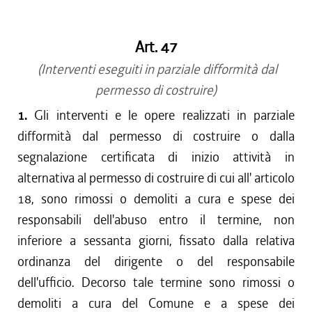
dal 01/05/2019 al 10/07/2019
dal 01/01/2018 al 30/04/2019
Art. 47
dal 21/12/2017 al 31/12/2017
dal 27/07/2017 al 20/12/2017
(Interventi eseguiti in parziale difformità dal
dal 21/07/2016 al 26/07/2017
permesso di costruire)
dal 21/04/2016 al 20/07/2016
1.
Gli interventi e le opere realizzati in parziale
dal 22/10/2015 al 20/04/2016
difformità dal permesso di costruire o dalla
dal 01/10/2015 al 21/10/2015
segnalazione certificata di inizio attività in
dal 11/08/2015 al 30/09/2015
alternativa al permesso di costruire di cui all' articolo
dal 01/01/2015 al 10/08/2015
18, sono rimossi o demoliti a cura e spese dei
dal 24/07/2014 al 31/12/2014
dal 01/01/2014 al 23/07/2014
responsabili dell'abuso entro il termine, non
dal 19/12/2013 al 31/12/2013
inferiore a sessanta giorni, fissato dalla relativa
dal 12/12/2013 al 18/12/2013
ordinanza del dirigente o del responsabile
dal 11/04/2013 al 11/12/2013
dell'ufficio. Decorso tale termine sono rimossi o
dal 29/12/2012 al 10/04/2013
demoliti a cura del Comune e a spese dei
dal 01/01/2012 al 28/12/2012