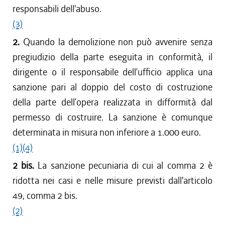
responsabili dell'abuso.
dal 09/06/2011 al 31/12/2011
(3)
dal 28/10/2010 al 08/06/2011
dal 28/08/2010 al 27/10/2010
2.
Quando la demolizione non può avvenire senza
dal 18/12/2009 al 27/08/2010
pregiudizio della parte eseguita in conformità, il
dirigente o il responsabile dell’ufficio applica una
sanzione pari al doppio del costo di costruzione
della parte dell’opera realizzata in difformità dal
permesso di costruire. La sanzione è comunque
determinata in misura non inferiore a 1.000 euro.
(1)
(4)
2 bis.
La sanzione pecuniaria di cui al comma 2 è
ridotta nei casi e nelle misure previsti dall'articolo
49, comma 2 bis.
(2)