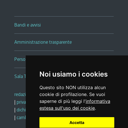
Bandi e avvisi
Amministrazione trasparente
Persone e Uffici
Noi usiamo i cookies
Sala Tiziano Tessitori
Questo sito NON utilizza alcun
redazione web
|
note legali
|
glossario
cookie di profilazione. Se vuoi
saperne di più leggi l'
informativa
|
privacy
|
social media policy
estesa sull'uso dei cookie
.
|
dichiarazione di accessibilità
|
feedback
|
cambio preferenze cookie
Accetta