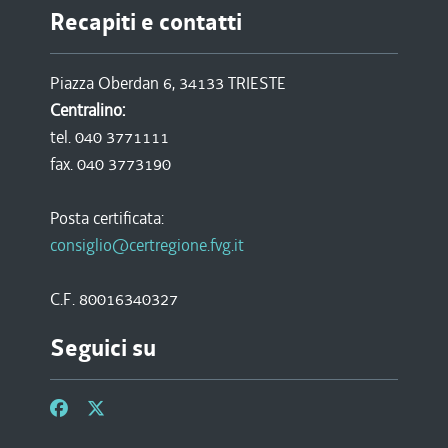
Recapiti e contatti
Piazza Oberdan 6, 34133 TRIESTE
Centralino:
tel. 040 3771111
fax. 040 3773190
Posta certificata:
consiglio@certregione.fvg.it
C.F. 80016340327
Seguici su