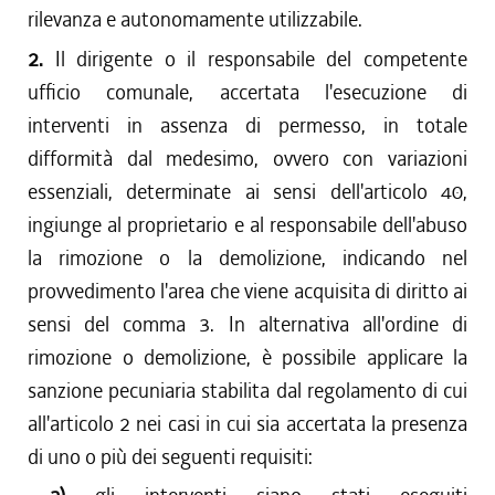
rilevanza e autonomamente utilizzabile.
dal 09/06/2011 al 31/12/2011
2.
dal 28/10/2010 al 08/06/2011
Il dirigente o il responsabile del competente
dal 28/08/2010 al 27/10/2010
ufficio comunale, accertata l'esecuzione di
dal 18/12/2009 al 27/08/2010
interventi in assenza di permesso, in totale
difformità dal medesimo, ovvero con variazioni
essenziali, determinate ai sensi dell'articolo 40,
ingiunge al proprietario e al responsabile dell'abuso
la rimozione o la demolizione, indicando nel
provvedimento l'area che viene acquisita di diritto ai
sensi del comma 3. In alternativa all'ordine di
rimozione o demolizione, è possibile applicare la
sanzione pecuniaria stabilita dal regolamento di cui
all'articolo 2 nei casi in cui sia accertata la presenza
di uno o più dei seguenti requisiti: