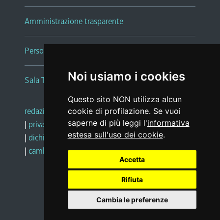
Amministrazione trasparente
Persone e Uffici
Noi usiamo i cookies
Sala Tiziano Tessitori
Questo sito NON utilizza alcun
redazione web
|
note legali
|
glossario
cookie di profilazione. Se vuoi
saperne di più leggi l'
informativa
|
privacy
|
social media policy
estesa sull'uso dei cookie
.
|
dichiarazione di accessibilità
|
feedback
|
cambio preferenze cookie
Accetta
Rifiuta
Realizzato da
Cambia le preferenze