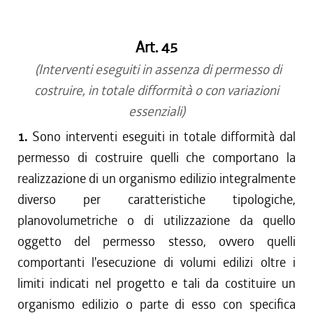
dal 01/05/2019 al 10/07/2019
dal 01/01/2018 al 30/04/2019
Art. 45
dal 21/12/2017 al 31/12/2017
dal 27/07/2017 al 20/12/2017
(Interventi eseguiti in assenza di permesso di
dal 21/07/2016 al 26/07/2017
costruire, in totale difformità o con variazioni
dal 21/04/2016 al 20/07/2016
essenziali)
dal 22/10/2015 al 20/04/2016
1.
Sono interventi eseguiti in totale difformità dal
dal 01/10/2015 al 21/10/2015
permesso di costruire quelli che comportano la
dal 11/08/2015 al 30/09/2015
realizzazione di un organismo edilizio integralmente
dal 01/01/2015 al 10/08/2015
diverso per caratteristiche tipologiche,
dal 24/07/2014 al 31/12/2014
dal 01/01/2014 al 23/07/2014
planovolumetriche o di utilizzazione da quello
dal 19/12/2013 al 31/12/2013
oggetto del permesso stesso, ovvero quelli
dal 12/12/2013 al 18/12/2013
comportanti l'esecuzione di volumi edilizi oltre i
dal 11/04/2013 al 11/12/2013
limiti indicati nel progetto e tali da costituire un
dal 29/12/2012 al 10/04/2013
organismo edilizio o parte di esso con specifica
dal 01/01/2012 al 28/12/2012