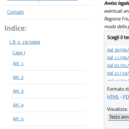
Avviso legal
eventuali an
Contatti
Regione Friul
Indice:
modo della p
Scegli il t
L.R. n. 19/2009
dal 30/06
Capo I
dal 11/06
Art. 1
dal 01/01
dal 21/10
Art. 2
dal 10/07
dal 05/06
Formato st
Art. 3
dal 01/01
HTML
-
PD
dal 27/10
Art. 4
Visualizza:
dal 10/08
Art. 5
dal 14/05
dal 09/04