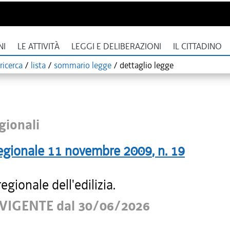
NI
LE ATTIVITÀ
LEGGI E DELIBERAZIONI
IL CITTADINO
ricerca
/
lista
/
sommario legge
/
dettaglio legge
gionali
egionale
11 novembre 2009
, n.
19
egionale dell'edilizia.
VIGENTE dal 30/06/2026