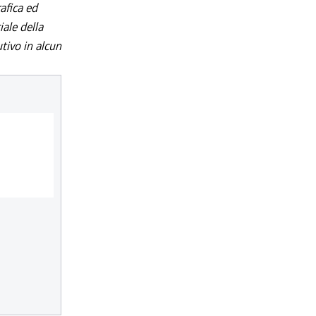
afica ed
iale della
utivo in alcun