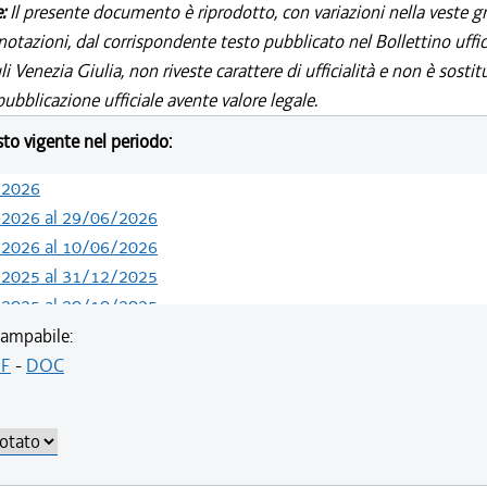
e:
Il presente documento è riprodotto, con variazioni nella veste gr
notazioni, dal corrispondente testo pubblicato nel Bollettino uffic
i Venezia Giulia, non riveste carattere di ufficialità e non è sostit
ubblicazione ufficiale avente valore legale.
esto vigente nel periodo:
/2026
/2026 al 29/06/2026
/2026 al 10/06/2026
/2025 al 31/12/2025
/2025 al 20/10/2025
/2025 al 09/07/2025
ampabile:
/2025 al 04/06/2025
F
-
DOC
/2024 al 31/12/2024
/2024 al 26/10/2024
/2024 al 09/08/2024
/2024 al 13/05/2024