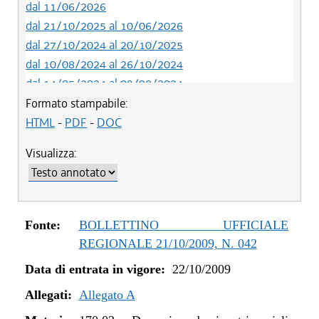
dal 11/06/2026
dal 21/10/2025 al 10/06/2026
dal 27/10/2024 al 20/10/2025
dal 10/08/2024 al 26/10/2024
dal 14/05/2024 al 09/08/2024
dal 12/08/2023 al 13/05/2024
Formato stampabile:
dal 14/06/2022 al 11/08/2023
HTML
-
PDF
-
DOC
dal 01/01/2022 al 13/06/2022
Visualizza:
dal 12/08/2021 al 31/12/2021
dal 20/05/2021 al 11/08/2021
dal 01/01/2020 al 19/05/2021
dal 10/08/2019 al 31/12/2019
Fonte:
BOLLETTINO UFFICIALE
dal 11/07/2019 al 09/08/2019
REGIONALE 21/10/2009, N. 042
dal 16/08/2018 al 10/07/2019
Data di entrata in vigore:
22/10/2009
dal 27/04/2017 al 15/08/2018
dal 01/01/2017 al 26/04/2017
Allegati:
Allegato A
dal 13/01/2016 al 31/12/2016