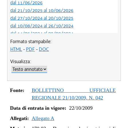
dal 11/06/2026
dal 21/10/2025 al 10/06/2026
dal 27/10/2024 al 20/10/2025
dal 10/08/2024 al 26/10/2024
dal 14/05/2024 al 09/08/2024
dal 12/08/2023 al 13/05/2024
Formato stampabile:
dal 14/06/2022 al 11/08/2023
HTML
-
PDF
-
DOC
dal 01/01/2022 al 13/06/2022
Visualizza:
dal 12/08/2021 al 31/12/2021
dal 20/05/2021 al 11/08/2021
dal 01/01/2020 al 19/05/2021
dal 10/08/2019 al 31/12/2019
Fonte:
BOLLETTINO UFFICIALE
dal 11/07/2019 al 09/08/2019
REGIONALE 21/10/2009, N. 042
dal 16/08/2018 al 10/07/2019
Data di entrata in vigore:
22/10/2009
dal 27/04/2017 al 15/08/2018
dal 01/01/2017 al 26/04/2017
Allegati:
Allegato A
dal 13/01/2016 al 31/12/2016