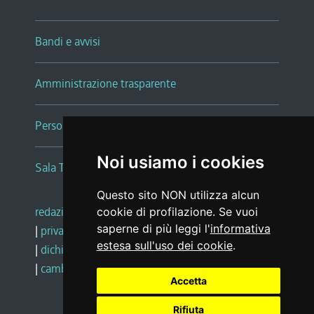
Bandi e avvisi
Amministrazione trasparente
Persone e Uffici
Noi usiamo i cookies
Sala Tiziano Tessitori
Questo sito NON utilizza alcun
redazione web
|
note legali
|
glossario
cookie di profilazione. Se vuoi
saperne di più leggi l'
informativa
|
privacy
|
social media policy
estesa sull'uso dei cookie
.
|
dichiarazione di accessibilità
|
feedback
|
cambio preferenze cookie
Accetta
Rifiuta