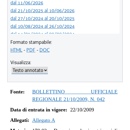
dal 11/06/2026
dal 21/10/2025 al 10/06/2026
dal 27/10/2024 al 20/10/2025
dal 10/08/2024 al 26/10/2024
dal 14/05/2024 al 09/08/2024
dal 12/08/2023 al 13/05/2024
Formato stampabile:
dal 14/06/2022 al 11/08/2023
HTML
-
PDF
-
DOC
dal 01/01/2022 al 13/06/2022
Visualizza:
dal 12/08/2021 al 31/12/2021
dal 20/05/2021 al 11/08/2021
dal 01/01/2020 al 19/05/2021
dal 10/08/2019 al 31/12/2019
Fonte:
BOLLETTINO UFFICIALE
dal 11/07/2019 al 09/08/2019
REGIONALE 21/10/2009, N. 042
dal 16/08/2018 al 10/07/2019
Data di entrata in vigore:
22/10/2009
dal 27/04/2017 al 15/08/2018
dal 01/01/2017 al 26/04/2017
Allegati:
Allegato A
dal 13/01/2016 al 31/12/2016