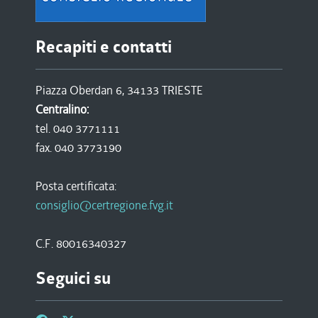
Recapiti e contatti
Piazza Oberdan 6, 34133 TRIESTE
Centralino:
tel. 040 3771111
fax. 040 3773190
Posta certificata:
consiglio@certregione.fvg.it
C.F. 80016340327
Seguici su