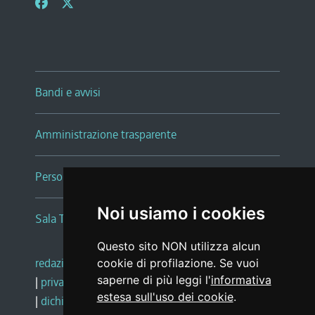
Bandi e avvisi
Amministrazione trasparente
Persone e Uffici
Noi usiamo i cookies
Sala Tiziano Tessitori
Questo sito NON utilizza alcun
redazione web
|
note legali
|
glossario
cookie di profilazione. Se vuoi
saperne di più leggi l'
informativa
|
privacy
|
social media policy
estesa sull'uso dei cookie
.
|
dichiarazione di accessibilità
|
feedback