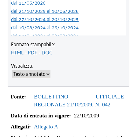
dal 11/06/2026
dal 21/10/2025 al 10/06/2026
dal 27/10/2024 al 20/10/2025
dal 10/08/2024 al 26/10/2024
dal 14/05/2024 al 09/08/2024
dal 12/08/2023 al 13/05/2024
Formato stampabile:
dal 14/06/2022 al 11/08/2023
HTML
-
PDF
-
DOC
dal 01/01/2022 al 13/06/2022
Visualizza:
dal 12/08/2021 al 31/12/2021
dal 20/05/2021 al 11/08/2021
dal 01/01/2020 al 19/05/2021
dal 10/08/2019 al 31/12/2019
Fonte:
BOLLETTINO UFFICIALE
dal 11/07/2019 al 09/08/2019
REGIONALE 21/10/2009, N. 042
dal 16/08/2018 al 10/07/2019
Data di entrata in vigore:
22/10/2009
dal 27/04/2017 al 15/08/2018
dal 01/01/2017 al 26/04/2017
Allegati:
Allegato A
dal 13/01/2016 al 31/12/2016