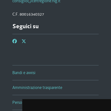
consiglio@certregione.fvg.it
C.F. 80016340327
Seguici su
Bandi e avvisi
Amministrazione trasparente
Persone e Uffici