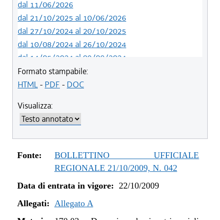
dal 11/06/2026
dal 21/10/2025 al 10/06/2026
dal 27/10/2024 al 20/10/2025
dal 10/08/2024 al 26/10/2024
dal 14/05/2024 al 09/08/2024
dal 12/08/2023 al 13/05/2024
Formato stampabile:
dal 14/06/2022 al 11/08/2023
HTML
-
PDF
-
DOC
dal 01/01/2022 al 13/06/2022
Visualizza:
dal 12/08/2021 al 31/12/2021
dal 20/05/2021 al 11/08/2021
dal 01/01/2020 al 19/05/2021
dal 10/08/2019 al 31/12/2019
Fonte:
BOLLETTINO UFFICIALE
dal 11/07/2019 al 09/08/2019
REGIONALE 21/10/2009, N. 042
dal 16/08/2018 al 10/07/2019
Data di entrata in vigore:
22/10/2009
dal 27/04/2017 al 15/08/2018
dal 01/01/2017 al 26/04/2017
Allegati:
Allegato A
dal 13/01/2016 al 31/12/2016