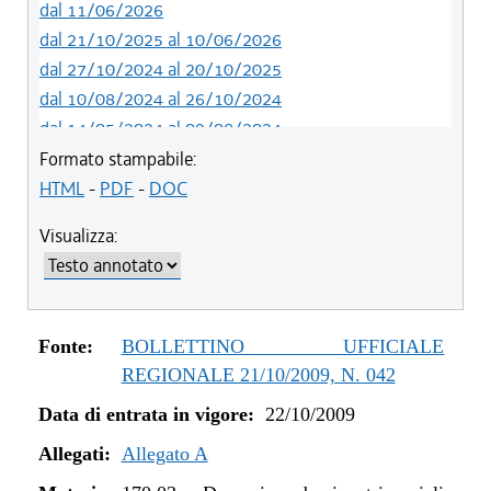
dal 11/06/2026
dal 21/10/2025 al 10/06/2026
dal 27/10/2024 al 20/10/2025
dal 10/08/2024 al 26/10/2024
dal 14/05/2024 al 09/08/2024
dal 12/08/2023 al 13/05/2024
Formato stampabile:
dal 14/06/2022 al 11/08/2023
HTML
-
PDF
-
DOC
dal 01/01/2022 al 13/06/2022
Visualizza:
dal 12/08/2021 al 31/12/2021
dal 20/05/2021 al 11/08/2021
dal 01/01/2020 al 19/05/2021
dal 10/08/2019 al 31/12/2019
Fonte:
BOLLETTINO UFFICIALE
dal 11/07/2019 al 09/08/2019
REGIONALE 21/10/2009, N. 042
dal 16/08/2018 al 10/07/2019
Data di entrata in vigore:
22/10/2009
dal 27/04/2017 al 15/08/2018
dal 01/01/2017 al 26/04/2017
Allegati:
Allegato A
dal 13/01/2016 al 31/12/2016