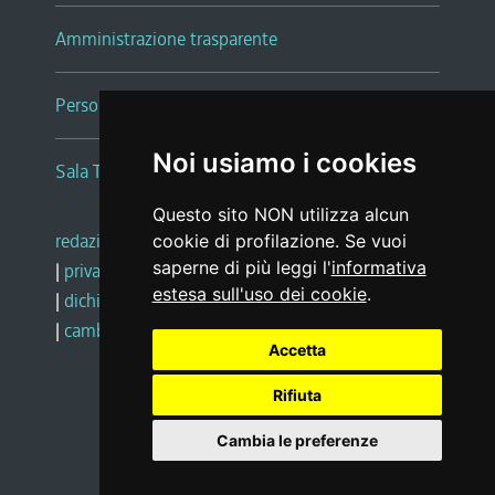
Amministrazione trasparente
Persone e Uffici
Noi usiamo i cookies
Sala Tiziano Tessitori
Questo sito NON utilizza alcun
redazione web
|
note legali
|
glossario
cookie di profilazione. Se vuoi
saperne di più leggi l'
informativa
|
privacy
|
social media policy
estesa sull'uso dei cookie
.
|
dichiarazione di accessibilità
|
feedback
|
cambio preferenze cookie
Accetta
Rifiuta
Realizzato da
Cambia le preferenze