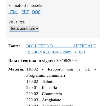
dal 23/06/2011 al 02/05/2012
Formato stampabile:
dal 07/04/2011 al 22/06/2011
HTML
-
PDF
-
DOC
dal 01/01/2011 al 06/04/2011
Visualizza:
dal 28/10/2010 al 31/12/2010
dal 08/07/2010 al 27/10/2010
dal 01/01/2010 al 07/07/2010
dal 06/08/2009 al 31/12/2009
Fonte:
BOLLETTINO UFFICIALE
REGIONALE 05/08/2009, N. 031
Data di entrata in vigore:
06/08/2009
Materia:
110.02
-
Rapporti con la CE -
Programmi comunitari
170.02
-
Tributi
220.01
-
Industria
220.02
-
Commercio
220.03
-
Artigianato