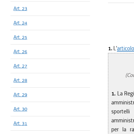
Art. 23
Art. 24
Art. 25
1.
L'
articol
Art. 26
Art. 27
(Coo
Art. 28
1.
La Regi
Art. 29
amministr
Art. 30
sportell
amministra
Art. 31
per la r