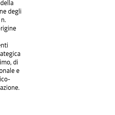
della
ne degli
 n.
origine
enti
rategica
imo, di
ionale e
ico-
vazione.