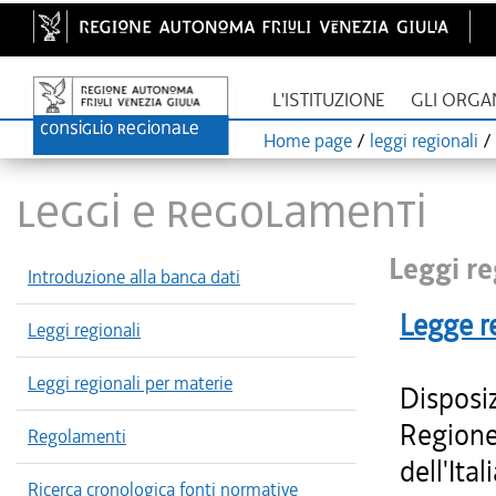
L'ISTITUZIONE
GLI ORGA
Home page
/
leggi regionali
/
LEGGI E REGOLAMENTI
Leggi re
Introduzione alla banca dati
Legge r
Leggi regionali
Leggi regionali per materie
Disposiz
Regione 
Regolamenti
dell'Ita
Ricerca cronologica fonti normative