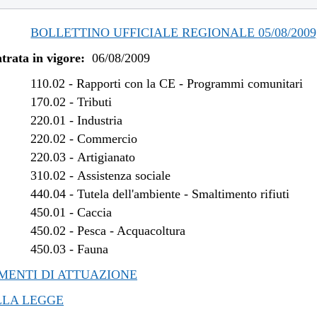
/2010 al 07/07/2010
/2009 al 31/12/2009
BOLLETTINO UFFICIALE REGIONALE 05/08/2009,
trata in vigore:
06/08/2009
110.02
-
Rapporti con la CE - Programmi comunitari
170.02
-
Tributi
220.01
-
Industria
220.02
-
Commercio
220.03
-
Artigianato
310.02
-
Assistenza sociale
440.04
-
Tutela dell'ambiente - Smaltimento rifiuti
450.01
-
Caccia
450.02
-
Pesca - Acquacoltura
450.03
-
Fauna
ENTI DI ATTUAZIONE
LLA LEGGE