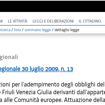
NI
LE ATTIVITÀ
LEGGI E DELIBERAZIONI
IL CITTADINO
ricerca
/
lista
/
sommario legge
/
dettaglio legge
gionali
egionale
30 luglio 2009
, n.
13
ioni per l'adempimento degli obblighi del
Friuli Venezia Giulia derivanti dall'appar
lia alle Comunità europee. Attuazione dell