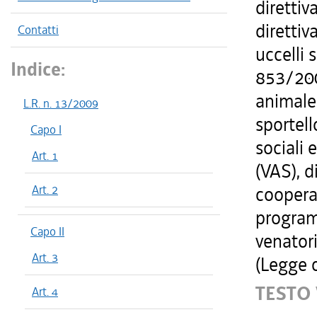
direttiv
diretti
Contatti
uccelli 
Indice:
853/2004
animale.
L.R. n. 13/2009
sportell
Capo I
sociali 
Art. 1
(VAS), d
Art. 2
cooperaz
program
Capo II
venatori
Art. 3
(Legge 
TESTO 
Art. 4