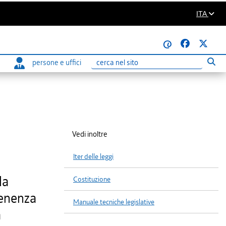
ITA
@
persone e uffici
Eseg
Ricerca
Vedi inoltre
Iter delle leggi
la
Costituzione
tenenza
Manuale tecniche legislative
a