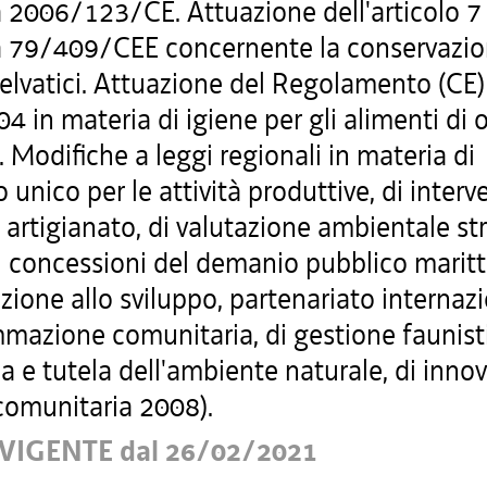
a 2006/123/CE. Attuazione dell'articolo 7 
va 79/409/CEE concernente la conservazio
selvatici. Attuazione del Regolamento (CE)
 in materia di igiene per gli alimenti di 
 Modifiche a leggi regionali in materia di
o unico per le attività produttive, di interv
e artigianato, di valutazione ambientale st
i concessioni del demanio pubblico maritt
ione allo sviluppo, partenariato internaz
mazione comunitaria, di gestione faunist
a e tutela dell'ambiente naturale, di inno
comunitaria 2008).
VIGENTE dal 26/02/2021