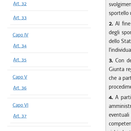
Art. 32
svolgime
sportello 
Art. 33
2.
Al fine
degli spor
Capo IV
dello Stat
Art. 34
l'individu
Art. 35
3.
Con dec
Giunta re
Capo V
che a par
procedime
Art. 36
4.
A parti
Capo VI
amministr
eventual
Art. 37
competen