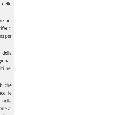
 dello
nzioni
ferici
ci per
.
 della
ionali
ti nel
bliche
ico le
 nella
one al