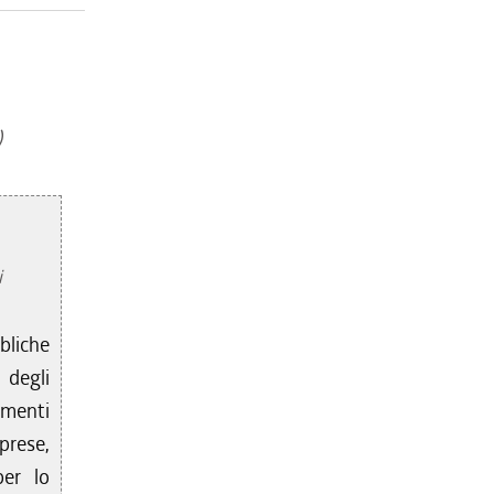
)
i
bliche
 degli
menti
prese,
per lo