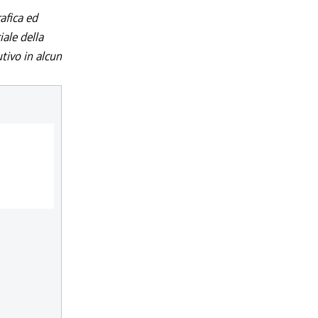
afica ed
iale della
utivo in alcun