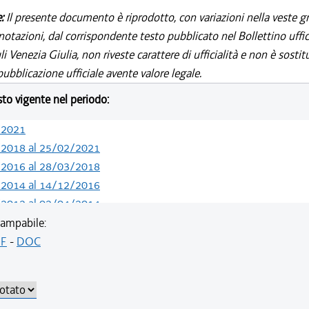
e:
Il presente documento è riprodotto, con variazioni nella veste gr
notazioni, dal corrispondente testo pubblicato nel Bollettino uffic
i Venezia Giulia, non riveste carattere di ufficialità e non è sostit
ubblicazione ufficiale avente valore legale.
esto vigente nel periodo:
/2021
/2018 al 25/02/2021
/2016 al 28/03/2018
/2014 al 14/12/2016
/2012 al 02/04/2014
/2011 al 02/05/2012
ampabile:
/2011 al 22/06/2011
F
-
DOC
/2011 al 06/04/2011
/2010 al 31/12/2010
/2010 al 27/10/2010