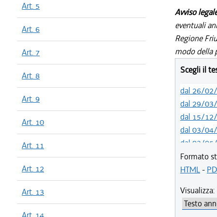
Art. 5
Avviso legal
eventuali an
Art. 6
Regione Friul
modo della p
Art. 7
Scegli il t
Art. 8
dal 26/02
Art. 9
dal 29/03
dal 15/12
Art. 10
dal 03/04
dal 03/05
Art. 11
dal 23/06
Formato st
Art. 12
dal 07/04
HTML
-
PD
dal 01/01
Visualizza:
Art. 13
dal 28/10
dal 08/07
Art. 14