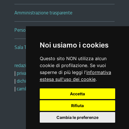
Amministrazione trasparente
Persone e Uffici
Noi usiamo i cookies
Sala Tiziano Tessitori
Questo sito NON utilizza alcun
redazione web
|
note legali
|
glossario
cookie di profilazione. Se vuoi
saperne di più leggi l'
informativa
|
privacy
|
social media policy
estesa sull'uso dei cookie
.
|
dichiarazione di accessibilità
|
feedback
|
cambio preferenze cookie
Accetta
Rifiuta
Realizzato da
Cambia le preferenze