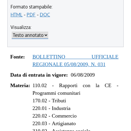
dal 23/06/2011 al 02/05/2012
Formato stampabile:
dal 07/04/2011 al 22/06/2011
HTML
-
PDF
-
DOC
dal 01/01/2011 al 06/04/2011
Visualizza:
dal 28/10/2010 al 31/12/2010
dal 08/07/2010 al 27/10/2010
dal 01/01/2010 al 07/07/2010
dal 06/08/2009 al 31/12/2009
Fonte:
BOLLETTINO UFFICIALE
REGIONALE 05/08/2009, N. 031
Data di entrata in vigore:
06/08/2009
Materia:
110.02
-
Rapporti con la CE -
Programmi comunitari
170.02
-
Tributi
220.01
-
Industria
220.02
-
Commercio
220.03
-
Artigianato