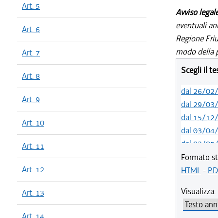
Art. 5
Avviso legal
eventuali an
Art. 6
Regione Friul
modo della p
Art. 7
Scegli il t
Art. 8
dal 26/02
Art. 9
dal 29/03
dal 15/12
Art. 10
dal 03/04
dal 03/05
Art. 11
dal 23/06
Formato st
Art. 12
dal 07/04
HTML
-
PD
dal 01/01
Visualizza:
Art. 13
dal 28/10
dal 08/07
Art. 14