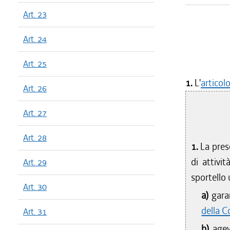
Art. 23
Art. 24
Art. 25
1.
L'
articol
Art. 26
Art. 27
Art. 28
1.
La prese
di attivit
Art. 29
sportello u
Art. 30
a)
garan
della C
Art. 31
b)
agev