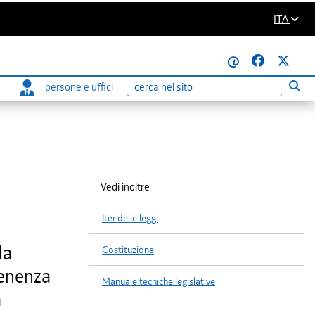
ITA
@
persone e uffici
Eseg
Ricerca
Vedi inoltre
Iter delle leggi
la
Costituzione
tenenza
Manuale tecniche legislative
a