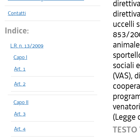
direttiv
diretti
Contatti
uccelli 
Indice:
853/2004
animale.
L.R. n. 13/2009
sportell
Capo I
sociali 
Art. 1
(VAS), d
Art. 2
cooperaz
program
Capo II
venatori
Art. 3
(Legge 
TESTO 
Art. 4