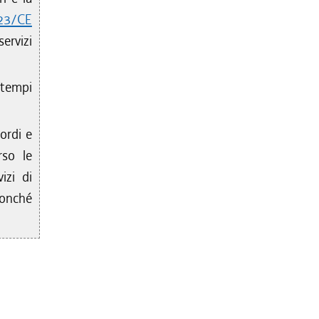
123/CE
servizi
tempi
ordi e
rso le
izi di
nonché