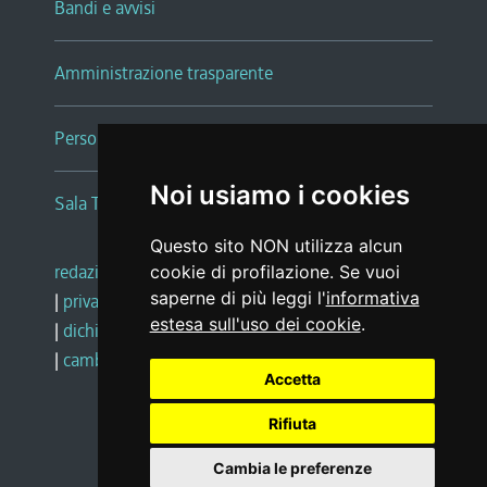
Bandi e avvisi
Amministrazione trasparente
Persone e Uffici
Noi usiamo i cookies
Sala Tiziano Tessitori
Questo sito NON utilizza alcun
redazione web
|
note legali
|
glossario
cookie di profilazione. Se vuoi
saperne di più leggi l'
informativa
|
privacy
|
social media policy
estesa sull'uso dei cookie
.
|
dichiarazione di accessibilità
|
feedback
|
cambio preferenze cookie
Accetta
Rifiuta
Realizzato da
Cambia le preferenze