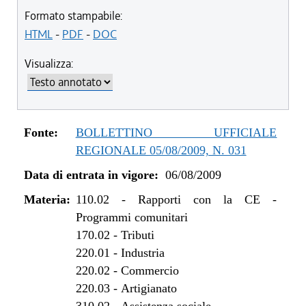
dal 23/06/2011 al 02/05/2012
Formato stampabile:
dal 07/04/2011 al 22/06/2011
HTML
-
PDF
-
DOC
dal 01/01/2011 al 06/04/2011
Visualizza:
dal 28/10/2010 al 31/12/2010
dal 08/07/2010 al 27/10/2010
dal 01/01/2010 al 07/07/2010
dal 06/08/2009 al 31/12/2009
Fonte:
BOLLETTINO UFFICIALE
REGIONALE 05/08/2009, N. 031
Data di entrata in vigore:
06/08/2009
Materia:
110.02
-
Rapporti con la CE -
Programmi comunitari
170.02
-
Tributi
220.01
-
Industria
220.02
-
Commercio
220.03
-
Artigianato