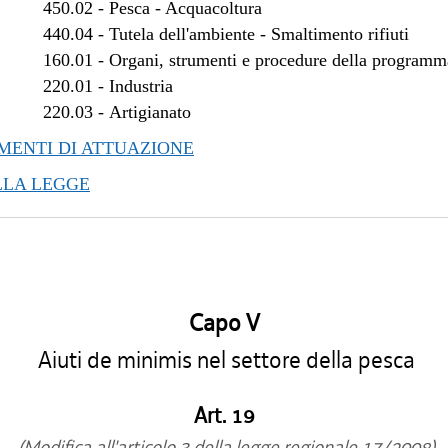
450.02
-
Pesca - Acquacoltura
/2012 al 28/03/2012
440.04
-
Tutela dell'ambiente - Smaltimento rifiuti
/2011 al 31/12/2011
160.01
-
Organi, strumenti e procedure della program
/2011 al 24/08/2011
220.01
-
Industria
/2011 al 22/06/2011
220.03
-
Artigianato
/2011 al 13/04/2011
ENTI DI ATTUAZIONE
/2011 al 06/04/2011
/2010 al 31/12/2010
LLA LEGGE
/2010 al 27/10/2010
/2010 al 21/07/2010
/2010 al 23/06/2010
/2009 al 31/12/2009
/2009 al 29/07/2009
Capo V
Aiuti de minimis nel settore della pesca
Art. 19
(Modifica all'articolo 3 della legge regionale 17/2008)