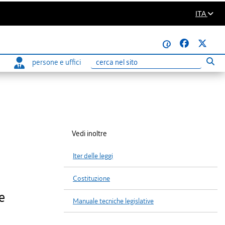
ITA
@
persone e uffici
Eseg
Ricerca
Vedi inoltre
Iter delle leggi
Costituzione
e
Manuale tecniche legislative