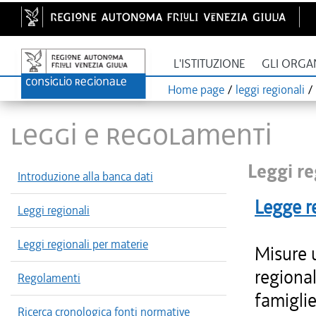
L'ISTITUZIONE
GLI ORGA
Home page
/
leggi regionali
/
LEGGI E REGOLAMENTI
Leggi re
Introduzione alla banca dati
Legge r
Leggi regionali
Leggi regionali per materie
Misure 
regional
Regolamenti
famiglie
Ricerca cronologica fonti normative