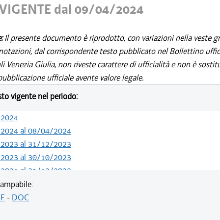
VIGENTE dal 09/04/2024
e:
Il presente documento è riprodotto, con variazioni nella veste gr
notazioni, dal corrispondente testo pubblicato nel Bollettino uffic
i Venezia Giulia, non riveste carattere di ufficialità e non è sostit
ubblicazione ufficiale avente valore legale.
esto vigente nel periodo:
/2024
/2024 al 08/04/2024
/2023 al 31/12/2023
/2023 al 30/10/2023
/2021 al 31/12/2022
/2021 al 15/12/2021
ampabile:
/2020 al 25/02/2021
F
-
DOC
/2019 al 31/12/2019