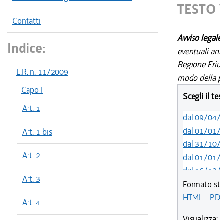
TESTO 
Contatti
Avviso legal
Indice:
eventuali an
Regione Friul
L.R. n. 11/2009
modo della p
Capo I
Scegli il t
Art. 1
dal 09/04
dal 01/01
Art. 1 bis
dal 31/10
Art. 2
dal 01/01
dal 16/12
Art. 3
dal 26/02
Formato st
dal 01/01
HTML
-
PD
Art. 4
dal 07/11
Visualizza: