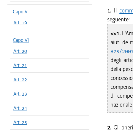
1.
Il
comma
Capo V
seguente:
Art. 19
<<1.
L'Am
Capo VI
aiuti de 
875/200
Art. 20
degli art
Art. 21
della pes
concessi
Art. 22
compensazi
Art. 23
di compe
nazionale
Art. 24
Art. 25
2.
Gli oneri 