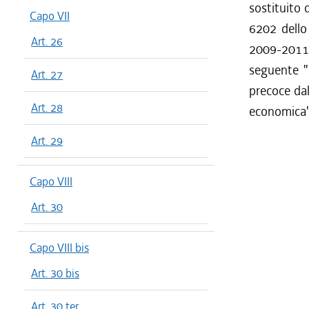
sostituito 
Capo VII
6202 dello 
Art. 26
2009-2011 e
seguente "R
Art. 27
precoce dal
Art. 28
economica"
Art. 29
Capo VIII
Art. 30
Capo VIII bis
Art. 30 bis
Art. 30 ter