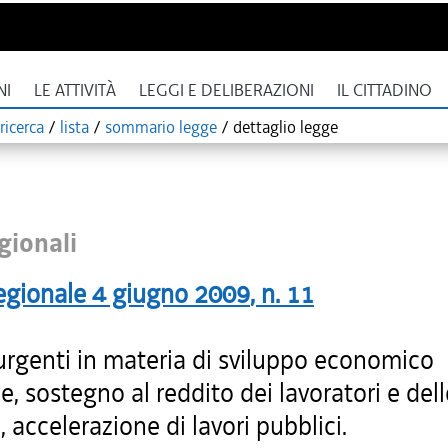
NI
LE ATTIVITÀ
LEGGI E DELIBERAZIONI
IL CITTADINO
ricerca
/
lista
/
sommario legge
/
dettaglio legge
gionali
egionale
4 giugno 2009
, n.
11
urgenti in materia di sviluppo economico
e, sostegno al reddito dei lavoratori e dell
, accelerazione di lavori pubblici.