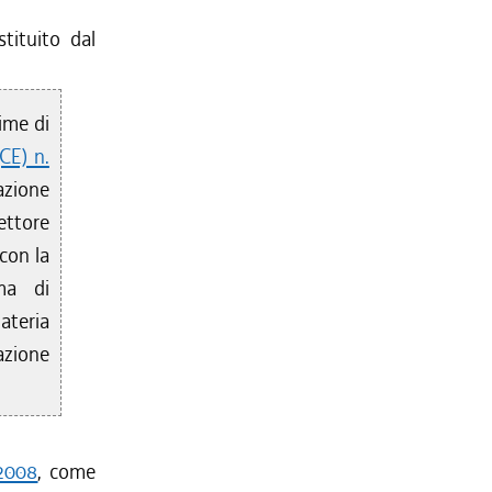
tituito dal
ime di
CE) n.
azione
ettore
 con la
ma di
ateria
azione
/2008
, come