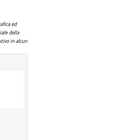
afica ed
iale della
utivo in alcun