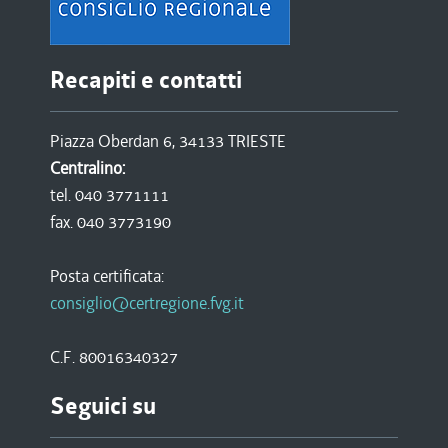
Recapiti e contatti
Piazza Oberdan 6, 34133 TRIESTE
Centralino:
tel. 040 3771111
fax. 040 3773190
Posta certificata:
consiglio@certregione.fvg.it
C.F. 80016340327
Seguici su