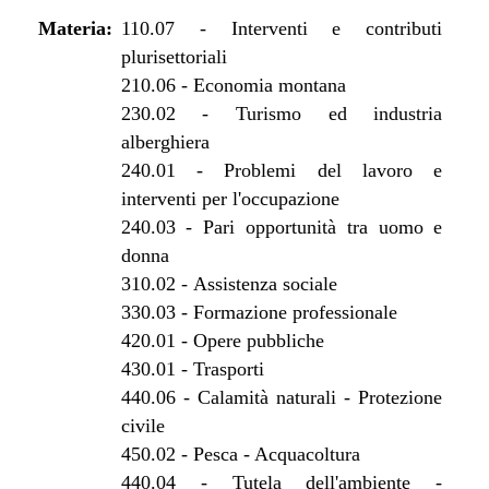
dal 30/05/2015 al 10/08/2015
Materia:
dal 01/03/2015 al 29/05/2015
110.07
-
Interventi e contributi
plurisettoriali
dal 08/08/2014 al 28/02/2015
210.06
-
Economia montana
dal 14/08/2013 al 07/08/2014
230.02
-
Turismo ed industria
dal 01/01/2013 al 13/08/2013
alberghiera
dal 29/12/2012 al 31/12/2012
240.01
-
Problemi del lavoro e
dal 01/01/2013 al 28/12/2012
interventi per l'occupazione
dal 18/10/2012 al 31/12/2012
240.03
-
Pari opportunità tra uomo e
dal 28/07/2012 al 17/10/2012
donna
dal 29/03/2012 al 27/07/2012
310.02
-
Assistenza sociale
dal 01/01/2012 al 28/03/2012
330.03
-
Formazione professionale
dal 25/08/2011 al 31/12/2011
420.01
-
Opere pubbliche
dal 23/06/2011 al 24/08/2011
430.01
-
Trasporti
dal 14/04/2011 al 22/06/2011
440.06
-
Calamità naturali - Protezione
dal 07/04/2011 al 13/04/2011
civile
dal 01/01/2011 al 06/04/2011
450.02
-
Pesca - Acquacoltura
dal 28/10/2010 al 31/12/2010
440.04
-
Tutela dell'ambiente -