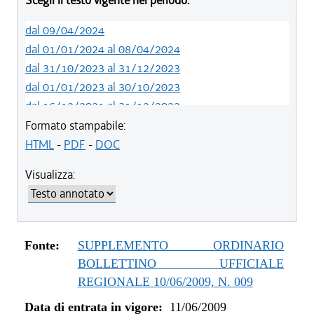
Scegli il testo vigente nel periodo:
dal 09/04/2024
dal 01/01/2024 al 08/04/2024
dal 31/10/2023 al 31/12/2023
dal 01/01/2023 al 30/10/2023
dal 16/12/2021 al 31/12/2022
dal 26/02/2021 al 15/12/2021
Formato stampabile:
dal 01/01/2020 al 25/02/2021
HTML
-
PDF
-
DOC
dal 07/11/2019 al 31/12/2019
Visualizza:
dal 01/05/2019 al 06/11/2019
dal 01/01/2019 al 30/04/2019
dal 12/04/2018 al 31/12/2018
dal 01/01/2017 al 11/04/2018
Fonte:
SUPPLEMENTO ORDINARIO
dal 13/08/2016 al 31/12/2016
BOLLETTINO UFFICIALE
dal 01/01/2016 al 12/08/2016
REGIONALE 10/06/2009, N. 009
dal 11/08/2015 al 31/12/2015
Data di entrata in vigore:
11/06/2009