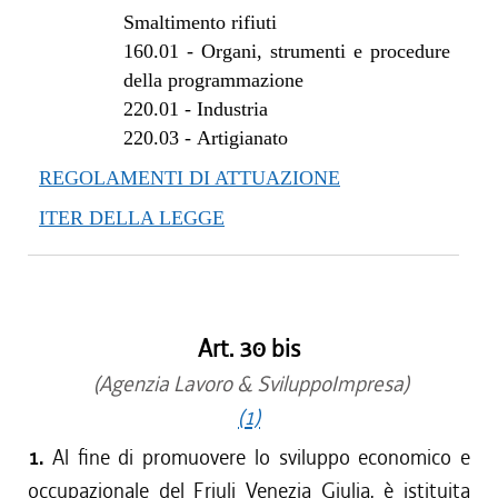
dal 22/07/2010 al 27/10/2010
Smaltimento rifiuti
dal 24/06/2010 al 21/07/2010
160.01
-
Organi, strumenti e procedure
dal 01/01/2010 al 23/06/2010
della programmazione
dal 30/07/2009 al 31/12/2009
220.01
-
Industria
dal 11/06/2009 al 29/07/2009
220.03
-
Artigianato
REGOLAMENTI DI ATTUAZIONE
ITER DELLA LEGGE
Art. 30 bis
(Agenzia Lavoro & SviluppoImpresa)
(1)
1.
Al fine di promuovere lo sviluppo economico e
occupazionale del Friuli Venezia Giulia, è istituita