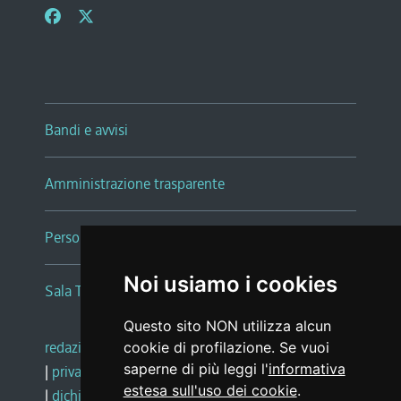
Bandi e avvisi
Amministrazione trasparente
Persone e Uffici
Noi usiamo i cookies
Sala Tiziano Tessitori
Questo sito NON utilizza alcun
redazione web
|
note legali
|
glossario
cookie di profilazione. Se vuoi
saperne di più leggi l'
informativa
|
privacy
|
social media policy
estesa sull'uso dei cookie
.
|
dichiarazione di accessibilità
|
feedback