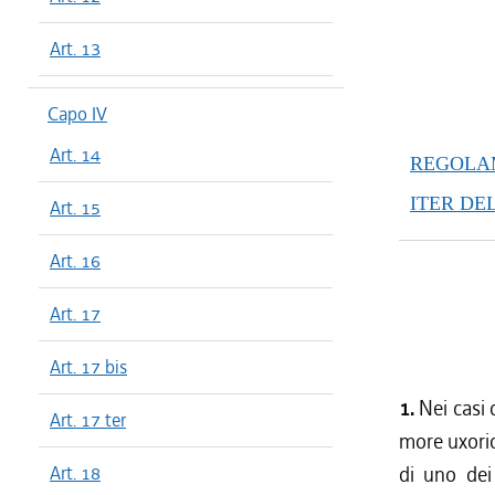
dal 01/01
Art. 13
dal 25/08
dal 23/06
dal 14/04
Capo IV
dal 07/04
Art. 14
REGOLAM
dal 01/01
dal 28/10
ITER DE
Art. 15
dal 22/07
dal 24/06
Art. 16
dal 01/01
Art. 17
dal 30/07
dal 11/06
Art. 17 bis
1.
Nei casi 
Art. 17 ter
more uxorio
Art. 18
di uno dei