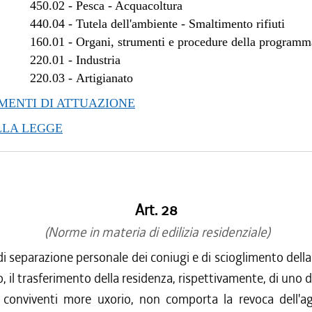
450.02
-
Pesca - Acquacoltura
/2012 al 28/03/2012
440.04
-
Tutela dell'ambiente - Smaltimento rifiuti
/2011 al 31/12/2011
160.01
-
Organi, strumenti e procedure della program
/2011 al 24/08/2011
220.01
-
Industria
/2011 al 22/06/2011
220.03
-
Artigianato
/2011 al 13/04/2011
ENTI DI ATTUAZIONE
/2011 al 06/04/2011
/2010 al 31/12/2010
LLA LEGGE
/2010 al 27/10/2010
/2010 al 21/07/2010
/2010 al 23/06/2010
/2009 al 31/12/2009
Art. 28
/2009 al 29/07/2009
(Norme in materia di edilizia residenziale)
di separazione personale dei coniugi e di scioglimento dell
, il trasferimento della residenza, rispettivamente, di uno d
 conviventi more uxorio, non comporta la revoca dell'ag