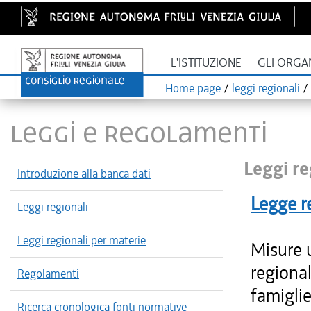
L'ISTITUZIONE
GLI ORGA
Home page
/
leggi regionali
/
LEGGI E REGOLAMENTI
Leggi re
Introduzione alla banca dati
Legge r
Leggi regionali
Leggi regionali per materie
Misure 
regional
Regolamenti
famiglie
Ricerca cronologica fonti normative