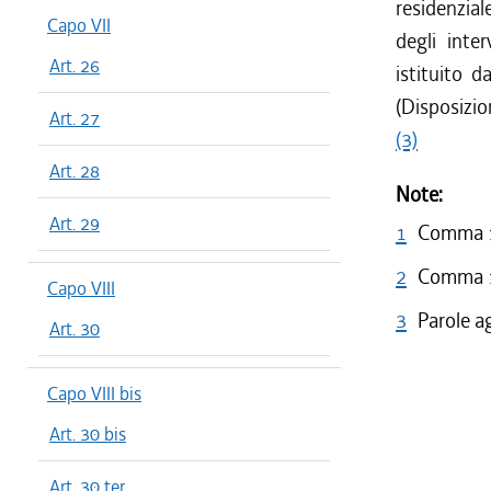
residenziale 
Capo VII
degli inter
Art. 26
istituito d
(Disposizio
Art. 27
(3)
Art. 28
Note:
Art. 29
1
Comma 1 
2
Comma 1 
Capo VIII
3
Parole a
Art. 30
Capo VIII bis
Art. 30 bis
Art. 30 ter