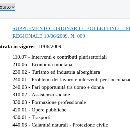
/2019 al 06/11/2019
/2019 al 30/04/2019
/2018 al 31/12/2018
/2017 al 11/04/2018
SUPPLEMENTO ORDINARIO BOLLETTINO UFF
/2016 al 31/12/2016
REGIONALE 10/06/2009, N. 009
/2016 al 12/08/2016
trata in vigore:
11/06/2009
/2015 al 31/12/2015
/2015 al 10/08/2015
110.07
-
Interventi e contributi plurisettoriali
/2015 al 29/05/2015
210.06
-
Economia montana
230.02
-
Turismo ed industria alberghiera
/2014 al 28/02/2015
240.01
-
Problemi del lavoro e interventi per l'occupaz
/2013 al 07/08/2014
240.03
-
Pari opportunità tra uomo e donna
/2013 al 13/08/2013
310.02
-
Assistenza sociale
/2012 al 31/12/2012
330.03
-
Formazione professionale
/2013 al 28/12/2012
420.01
-
Opere pubbliche
/2012 al 31/12/2012
430.01
-
Trasporti
/2012 al 17/10/2012
440.06
-
Calamità naturali - Protezione civile
/2012 al 27/07/2012