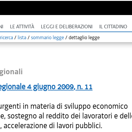
NI
LE ATTIVITÀ
LEGGI E DELIBERAZIONI
IL CITTADINO
ricerca
/
lista
/
sommario legge
/
dettaglio legge
gionali
egionale
4 giugno 2009
, n.
11
urgenti in materia di sviluppo economico
e, sostegno al reddito dei lavoratori e dell
, accelerazione di lavori pubblici.