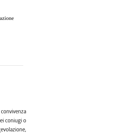
mazione
a convivenza
ei coniugi o
evolazione,