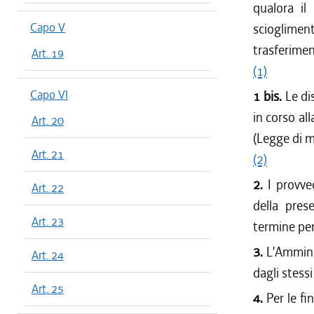
qualora il
Capo V
scioglime
trasferime
Art. 19
(1)
Capo VI
1 bis.
Le di
in corso all
Art. 20
(Legge di 
Art. 21
(2)
2.
I provved
Art. 22
della pres
Art. 23
termine per
3.
L'Amminis
Art. 24
dagli stessi
Art. 25
4.
Per le fin