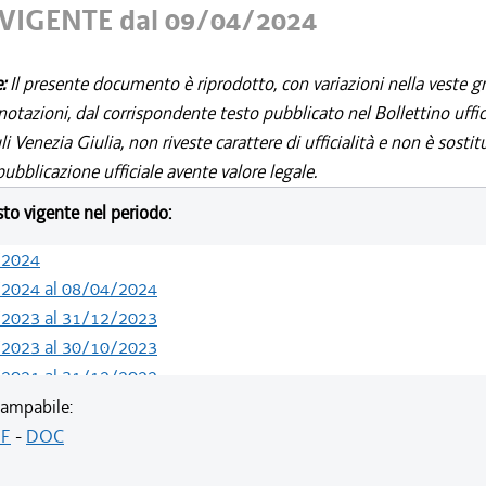
VIGENTE dal 09/04/2024
e:
Il presente documento è riprodotto, con variazioni nella veste gr
notazioni, dal corrispondente testo pubblicato nel Bollettino uffic
i Venezia Giulia, non riveste carattere di ufficialità e non è sostit
ubblicazione ufficiale avente valore legale.
esto vigente nel periodo:
/2024
/2024 al 08/04/2024
/2023 al 31/12/2023
/2023 al 30/10/2023
/2021 al 31/12/2022
/2021 al 15/12/2021
ampabile:
/2020 al 25/02/2021
F
-
DOC
/2019 al 31/12/2019