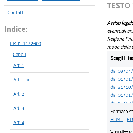
TESTO 
Contatti
Avviso legal
Indice:
eventuali an
Regione Friul
L.R. n. 11/2009
modo della p
Capo I
Scegli il t
Art. 1
dal 09/04
dal 01/01
Art. 1 bis
dal 31/10
Art. 2
dal 01/01
dal 16/12
Art. 3
dal 26/02
Formato st
dal 01/01
HTML
-
PD
Art. 4
dal 07/11
Visualizza: