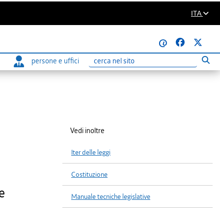
ITA
@
persone e uffici
Eseg
Ricerca
Vedi inoltre
Iter delle leggi
Costituzione
e
Manuale tecniche legislative