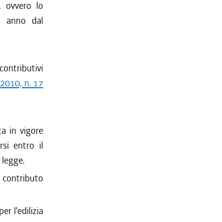
, ovvero lo
n anno dal
contributivi
 2010, n. 17
ta in vigore
si entro il
 legge.
i contributo
er l'edilizia