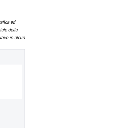
afica ed
iale della
utivo in alcun