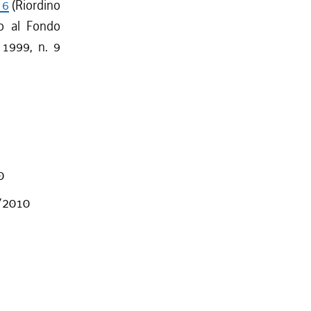
 6
(Riordino
ero al Fondo
e 1999, n. 9
0
7/2010