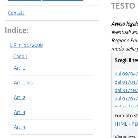
TESTO 
Contatti
Avviso legal
Indice:
eventuali an
Regione Friul
L.R. n. 11/2009
modo della p
Capo I
Scegli il t
Art. 1
dal 09/04
dal 01/01
Art. 1 bis
dal 31/10
Art. 2
dal 01/01
dal 16/12
Art. 3
dal 26/02
Formato st
dal 01/01
HTML
-
PD
Art. 4
dal 07/11
Visualizza: