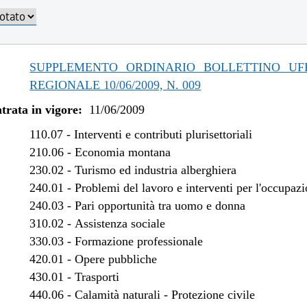
/2019 al 06/11/2019
/2019 al 30/04/2019
/2018 al 31/12/2018
/2017 al 11/04/2018
SUPPLEMENTO ORDINARIO BOLLETTINO UFF
/2016 al 31/12/2016
REGIONALE 10/06/2009, N. 009
/2016 al 12/08/2016
trata in vigore:
11/06/2009
/2015 al 31/12/2015
/2015 al 10/08/2015
110.07
-
Interventi e contributi plurisettoriali
/2015 al 29/05/2015
210.06
-
Economia montana
230.02
-
Turismo ed industria alberghiera
/2014 al 28/02/2015
240.01
-
Problemi del lavoro e interventi per l'occupaz
/2013 al 07/08/2014
240.03
-
Pari opportunità tra uomo e donna
/2013 al 13/08/2013
310.02
-
Assistenza sociale
/2012 al 31/12/2012
330.03
-
Formazione professionale
/2013 al 28/12/2012
420.01
-
Opere pubbliche
/2012 al 31/12/2012
430.01
-
Trasporti
/2012 al 17/10/2012
440.06
-
Calamità naturali - Protezione civile
/2012 al 27/07/2012