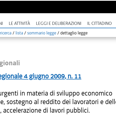
NI
LE ATTIVITÀ
LEGGI E DELIBERAZIONI
IL CITTADINO
ricerca
/
lista
/
sommario legge
/
dettaglio legge
gionali
egionale
4 giugno 2009
, n.
11
urgenti in materia di sviluppo economico
e, sostegno al reddito dei lavoratori e dell
, accelerazione di lavori pubblici.