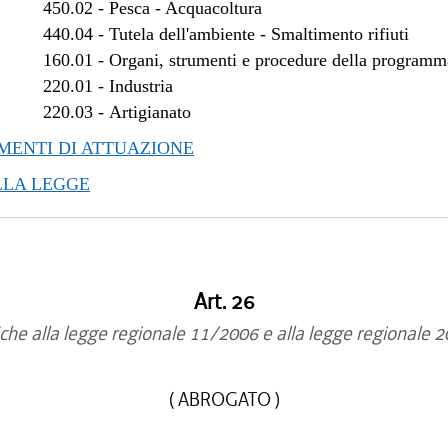
450.02
-
Pesca - Acquacoltura
/2012 al 28/03/2012
440.04
-
Tutela dell'ambiente - Smaltimento rifiuti
/2011 al 31/12/2011
160.01
-
Organi, strumenti e procedure della program
/2011 al 24/08/2011
220.01
-
Industria
/2011 al 22/06/2011
220.03
-
Artigianato
/2011 al 13/04/2011
ENTI DI ATTUAZIONE
/2011 al 06/04/2011
/2010 al 31/12/2010
LLA LEGGE
/2010 al 27/10/2010
/2010 al 21/07/2010
/2010 al 23/06/2010
/2009 al 31/12/2009
Art. 26
/2009 al 29/07/2009
che alla legge regionale 11/2006 e alla legge regionale 
( ABROGATO )