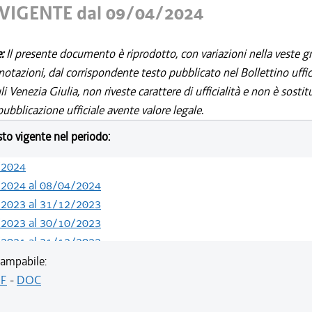
VIGENTE dal 09/04/2024
e:
Il presente documento è riprodotto, con variazioni nella veste gr
notazioni, dal corrispondente testo pubblicato nel Bollettino uffic
i Venezia Giulia, non riveste carattere di ufficialità e non è sostit
ubblicazione ufficiale avente valore legale.
esto vigente nel periodo:
/2024
/2024 al 08/04/2024
/2023 al 31/12/2023
/2023 al 30/10/2023
/2021 al 31/12/2022
/2021 al 15/12/2021
ampabile:
/2020 al 25/02/2021
F
-
DOC
/2019 al 31/12/2019