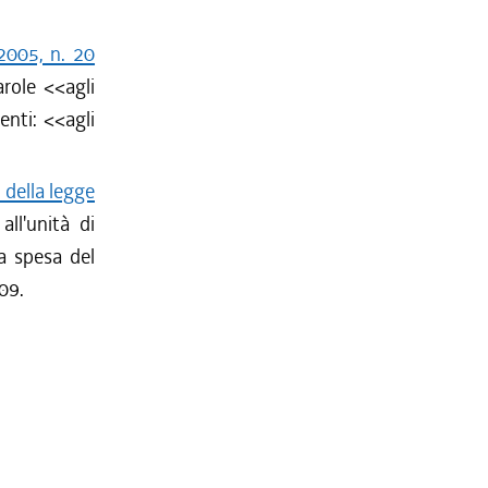
2005, n. 20
arole <<agli
nti: <<agli
 della legge
ll'unità di
la spesa del
09.