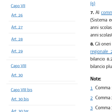
(6)
Capo VII
7.
AI
comma
Art. 26
(Sistema ed
Art. 27
anni scola
anni scola
Art. 28
8.
Gli oneri 
Art. 29
regionale
bilancio 8.
Capo VIII
bilancio pl
Art. 30
Note:
1
Comma 1 
Capo VIII bis
2
Comma 2 
Art. 30 bis
3
Comma 3 
Art. 30 ter