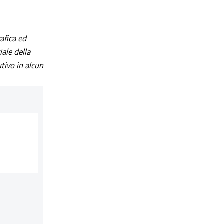
afica ed
iale della
utivo in alcun