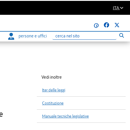
ITA
@
persone e uffici
Eseg
Ricerca
Vedi inoltre
Iter delle leggi
Costituzione
e
Manuale tecniche legislative