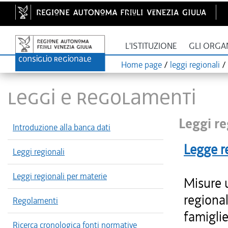
L'ISTITUZIONE
GLI ORGA
Home page
/
leggi regionali
/
LEGGI E REGOLAMENTI
Leggi re
Introduzione alla banca dati
Legge r
Leggi regionali
Leggi regionali per materie
Misure 
regional
Regolamenti
famiglie
Ricerca cronologica fonti normative