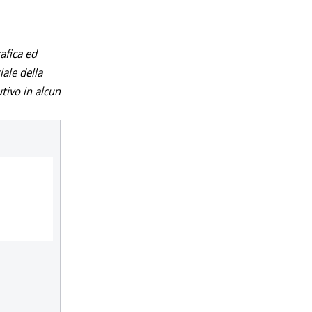
afica ed
iale della
utivo in alcun