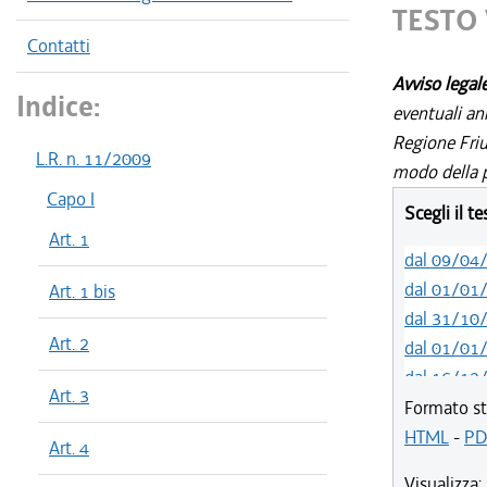
TESTO 
Contatti
Avviso legal
Indice:
eventuali an
Regione Friul
L.R. n. 11/2009
modo della p
Capo I
Scegli il t
Art. 1
dal 09/04
dal 01/01
Art. 1 bis
dal 31/10
Art. 2
dal 01/01
dal 16/12
Art. 3
dal 26/02
Formato st
dal 01/01
HTML
-
PD
Art. 4
dal 07/11
Visualizza: