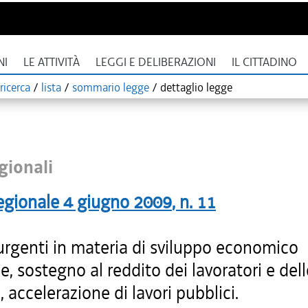
NI
LE ATTIVITÀ
LEGGI E DELIBERAZIONI
IL CITTADINO
ricerca
/
lista
/
sommario legge
/
dettaglio legge
gionali
egionale
4 giugno 2009
, n.
11
urgenti in materia di sviluppo economico
e, sostegno al reddito dei lavoratori e dell
, accelerazione di lavori pubblici.