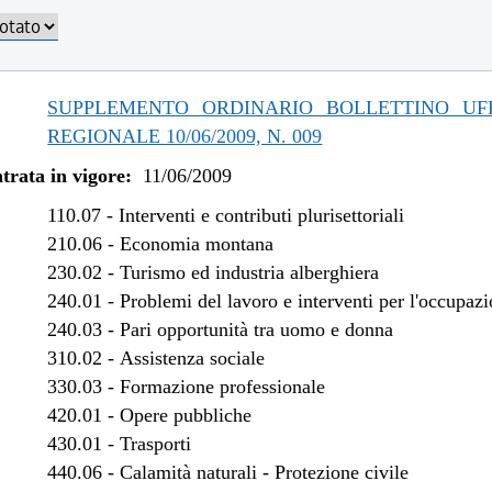
/2019 al 06/11/2019
/2019 al 30/04/2019
/2018 al 31/12/2018
/2017 al 11/04/2018
SUPPLEMENTO ORDINARIO BOLLETTINO UFF
/2016 al 31/12/2016
REGIONALE 10/06/2009, N. 009
/2016 al 12/08/2016
trata in vigore:
11/06/2009
/2015 al 31/12/2015
/2015 al 10/08/2015
110.07
-
Interventi e contributi plurisettoriali
/2015 al 29/05/2015
210.06
-
Economia montana
230.02
-
Turismo ed industria alberghiera
/2014 al 28/02/2015
240.01
-
Problemi del lavoro e interventi per l'occupaz
/2013 al 07/08/2014
240.03
-
Pari opportunità tra uomo e donna
/2013 al 13/08/2013
310.02
-
Assistenza sociale
/2012 al 31/12/2012
330.03
-
Formazione professionale
/2013 al 28/12/2012
420.01
-
Opere pubbliche
/2012 al 31/12/2012
430.01
-
Trasporti
/2012 al 17/10/2012
440.06
-
Calamità naturali - Protezione civile
/2012 al 27/07/2012