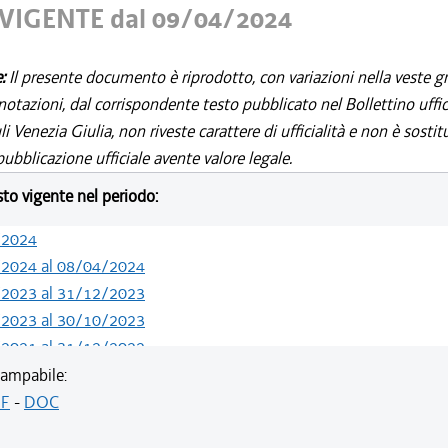
VIGENTE dal 09/04/2024
e:
Il presente documento è riprodotto, con variazioni nella veste gr
notazioni, dal corrispondente testo pubblicato nel Bollettino uffic
i Venezia Giulia, non riveste carattere di ufficialità e non è sostit
ubblicazione ufficiale avente valore legale.
esto vigente nel periodo:
/2024
/2024 al 08/04/2024
/2023 al 31/12/2023
/2023 al 30/10/2023
/2021 al 31/12/2022
/2021 al 15/12/2021
ampabile:
/2020 al 25/02/2021
F
-
DOC
/2019 al 31/12/2019