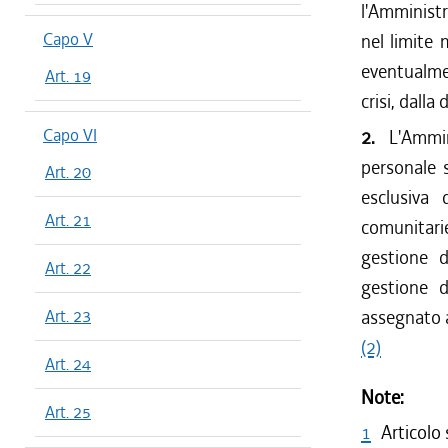
l'Amminist
Capo V
nel limite
eventualme
Art. 19
crisi, dalla
Capo VI
2.
L'Ammin
personale s
Art. 20
esclusiva 
Art. 21
comunitarie
gestione d
Art. 22
gestione d
Art. 23
assegnato a
(2)
Art. 24
Note:
Art. 25
1
Articolo