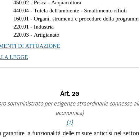
450.02
-
Pesca - Acquacoltura
/2012 al 28/03/2012
440.04
-
Tutela dell'ambiente - Smaltimento rifiuti
/2011 al 31/12/2011
160.01
-
Organi, strumenti e procedure della program
/2011 al 24/08/2011
220.01
-
Industria
/2011 al 22/06/2011
220.03
-
Artigianato
/2011 al 13/04/2011
ENTI DI ATTUAZIONE
/2011 al 06/04/2011
/2010 al 31/12/2010
LLA LEGGE
/2010 al 27/10/2010
/2010 al 21/07/2010
/2010 al 23/06/2010
/2009 al 31/12/2009
Art. 20
/2009 al 29/07/2009
ro somministrato per esigenze straordinarie connesse alla
economica)
(1)
i garantire la funzionalità delle misure anticrisi nel settor