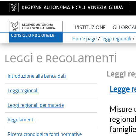
L'ISTITUZIONE
GLI ORGA
Home page
/
leggi regionali
/
LEGGI E REGOLAMENTI
Leggi re
Introduzione alla banca dati
Legge r
Leggi regionali
Leggi regionali per materie
Misure 
regional
Regolamenti
famiglie
Ricerca cronologica fonti normative