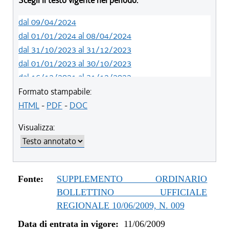
Scegli il testo vigente nel periodo:
dal 09/04/2024
dal 01/01/2024 al 08/04/2024
dal 31/10/2023 al 31/12/2023
dal 01/01/2023 al 30/10/2023
dal 16/12/2021 al 31/12/2022
dal 26/02/2021 al 15/12/2021
Formato stampabile:
dal 01/01/2020 al 25/02/2021
HTML
-
PDF
-
DOC
dal 07/11/2019 al 31/12/2019
Visualizza:
dal 01/05/2019 al 06/11/2019
dal 01/01/2019 al 30/04/2019
dal 12/04/2018 al 31/12/2018
dal 01/01/2017 al 11/04/2018
Fonte:
SUPPLEMENTO ORDINARIO
dal 13/08/2016 al 31/12/2016
BOLLETTINO UFFICIALE
dal 01/01/2016 al 12/08/2016
REGIONALE 10/06/2009, N. 009
dal 11/08/2015 al 31/12/2015
Data di entrata in vigore:
11/06/2009