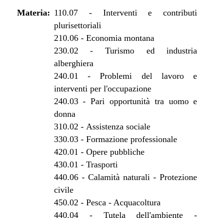
dal 30/05/2015 al 10/08/2015
Materia:
dal 01/03/2015 al 29/05/2015
110.07
-
Interventi e contributi
plurisettoriali
dal 08/08/2014 al 28/02/2015
210.06
-
Economia montana
dal 14/08/2013 al 07/08/2014
230.02
-
Turismo ed industria
dal 01/01/2013 al 13/08/2013
alberghiera
dal 29/12/2012 al 31/12/2012
240.01
-
Problemi del lavoro e
dal 01/01/2013 al 28/12/2012
interventi per l'occupazione
dal 18/10/2012 al 31/12/2012
240.03
-
Pari opportunità tra uomo e
dal 28/07/2012 al 17/10/2012
donna
dal 29/03/2012 al 27/07/2012
310.02
-
Assistenza sociale
dal 01/01/2012 al 28/03/2012
330.03
-
Formazione professionale
dal 25/08/2011 al 31/12/2011
420.01
-
Opere pubbliche
dal 23/06/2011 al 24/08/2011
430.01
-
Trasporti
dal 14/04/2011 al 22/06/2011
440.06
-
Calamità naturali - Protezione
dal 07/04/2011 al 13/04/2011
civile
dal 01/01/2011 al 06/04/2011
450.02
-
Pesca - Acquacoltura
dal 28/10/2010 al 31/12/2010
440.04
-
Tutela dell'ambiente -