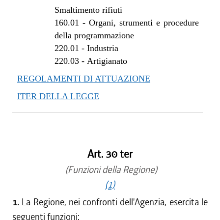
dal 22/07/2010 al 27/10/2010
Smaltimento rifiuti
dal 24/06/2010 al 21/07/2010
160.01
-
Organi, strumenti e procedure
dal 01/01/2010 al 23/06/2010
della programmazione
dal 30/07/2009 al 31/12/2009
220.01
-
Industria
dal 11/06/2009 al 29/07/2009
220.03
-
Artigianato
REGOLAMENTI DI ATTUAZIONE
ITER DELLA LEGGE
Art. 30 ter
(Funzioni della Regione)
(1)
1.
La Regione, nei confronti dell'Agenzia, esercita le
seguenti funzioni: