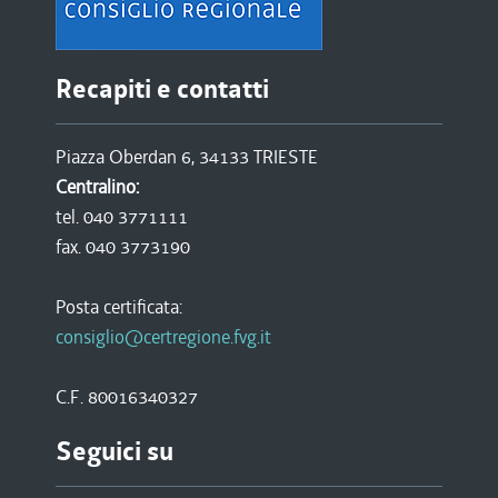
Recapiti e contatti
Piazza Oberdan 6, 34133 TRIESTE
Centralino:
tel. 040 3771111
fax. 040 3773190
Posta certificata:
consiglio@certregione.fvg.it
C.F. 80016340327
Seguici su