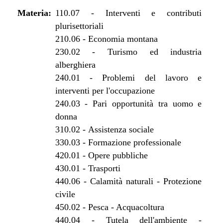
dal 30/05/2015 al 10/08/2015
Materia:
dal 01/03/2015 al 29/05/2015
110.07
-
Interventi e contributi
plurisettoriali
dal 08/08/2014 al 28/02/2015
210.06
-
Economia montana
dal 14/08/2013 al 07/08/2014
230.02
-
Turismo ed industria
dal 01/01/2013 al 13/08/2013
alberghiera
dal 29/12/2012 al 31/12/2012
240.01
-
Problemi del lavoro e
dal 01/01/2013 al 28/12/2012
interventi per l'occupazione
dal 18/10/2012 al 31/12/2012
240.03
-
Pari opportunità tra uomo e
dal 28/07/2012 al 17/10/2012
donna
dal 29/03/2012 al 27/07/2012
310.02
-
Assistenza sociale
dal 01/01/2012 al 28/03/2012
330.03
-
Formazione professionale
dal 25/08/2011 al 31/12/2011
420.01
-
Opere pubbliche
dal 23/06/2011 al 24/08/2011
430.01
-
Trasporti
dal 14/04/2011 al 22/06/2011
440.06
-
Calamità naturali - Protezione
dal 07/04/2011 al 13/04/2011
civile
dal 01/01/2011 al 06/04/2011
450.02
-
Pesca - Acquacoltura
dal 28/10/2010 al 31/12/2010
440.04
-
Tutela dell'ambiente -