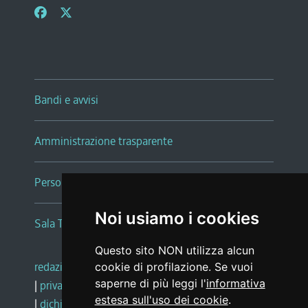
Bandi e avvisi
Amministrazione trasparente
Persone e Uffici
Noi usiamo i cookies
Sala Tiziano Tessitori
Questo sito NON utilizza alcun
redazione web
|
note legali
|
glossario
cookie di profilazione. Se vuoi
saperne di più leggi l'
informativa
|
privacy
|
social media policy
estesa sull'uso dei cookie
.
|
dichiarazione di accessibilità
|
feedback