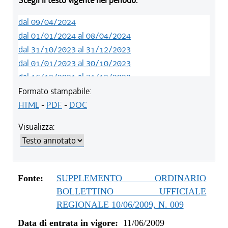
Scegli il testo vigente nel periodo:
dal 09/04/2024
dal 01/01/2024 al 08/04/2024
dal 31/10/2023 al 31/12/2023
dal 01/01/2023 al 30/10/2023
dal 16/12/2021 al 31/12/2022
dal 26/02/2021 al 15/12/2021
Formato stampabile:
dal 01/01/2020 al 25/02/2021
HTML
-
PDF
-
DOC
dal 07/11/2019 al 31/12/2019
Visualizza:
dal 01/05/2019 al 06/11/2019
dal 01/01/2019 al 30/04/2019
dal 12/04/2018 al 31/12/2018
dal 01/01/2017 al 11/04/2018
Fonte:
SUPPLEMENTO ORDINARIO
dal 13/08/2016 al 31/12/2016
BOLLETTINO UFFICIALE
dal 01/01/2016 al 12/08/2016
REGIONALE 10/06/2009, N. 009
dal 11/08/2015 al 31/12/2015
Data di entrata in vigore:
11/06/2009