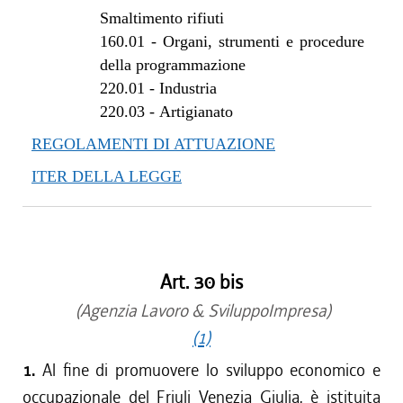
dal 22/07/2010 al 27/10/2010
Smaltimento rifiuti
dal 24/06/2010 al 21/07/2010
160.01
-
Organi, strumenti e procedure
dal 01/01/2010 al 23/06/2010
della programmazione
dal 30/07/2009 al 31/12/2009
220.01
-
Industria
dal 11/06/2009 al 29/07/2009
220.03
-
Artigianato
REGOLAMENTI DI ATTUAZIONE
ITER DELLA LEGGE
Art. 30 bis
(Agenzia Lavoro & SviluppoImpresa)
(1)
1.
Al fine di promuovere lo sviluppo economico e
occupazionale del Friuli Venezia Giulia, è istituita