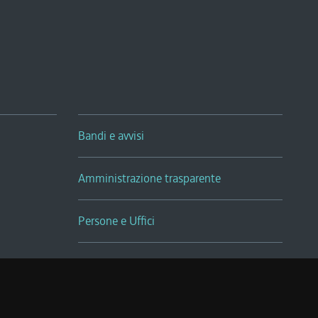
Bandi e avvisi
Amministrazione trasparente
Persone e Uffici
Sala Tiziano Tessitori