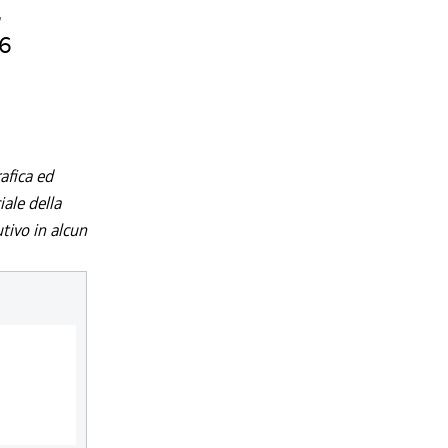
,
06
afica ed
iale della
utivo in alcun