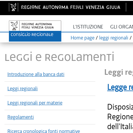
L'ISTITUZIONE
GLI ORGA
Home page
/
leggi regionali
/
LEGGI E REGOLAMENTI
Leggi re
Introduzione alla banca dati
Legge r
Leggi regionali
Leggi regionali per materie
Disposiz
Regione 
Regolamenti
dell'Ita
Ricerca cronologica fonti normative