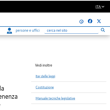
ITA
@
persone e uffici
Eseg
Ricerca
Vedi inoltre
Iter delle leggi
la
Costituzione
tenenza
Manuale tecniche legislative
e