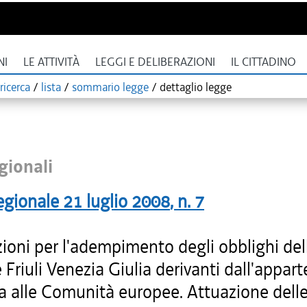
NI
LE ATTIVITÀ
LEGGI E DELIBERAZIONI
IL CITTADINO
ricerca
/
lista
/
sommario legge
/
dettaglio legge
gionali
egionale
21 luglio 2008
, n.
7
ioni per l'adempimento degli obblighi del
Friuli Venezia Giulia derivanti dall'appar
lia alle Comunità europee. Attuazione dell