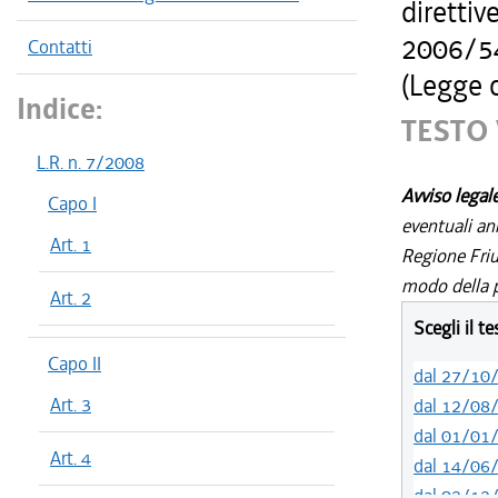
diretti
2006/54
Contatti
(Legge 
Indice:
TESTO 
L.R. n. 7/2008
Avviso legal
Capo I
eventuali an
Art. 1
Regione Friul
modo della p
Art. 2
Scegli il t
Capo II
dal 27/10
Art. 3
dal 12/08
dal 01/01
Art. 4
dal 14/06
dal 02/12