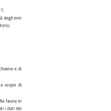
11;
à degli enti
torio;
ichiamo e di
a a scopo di
lla fauna in
ti i dati dei