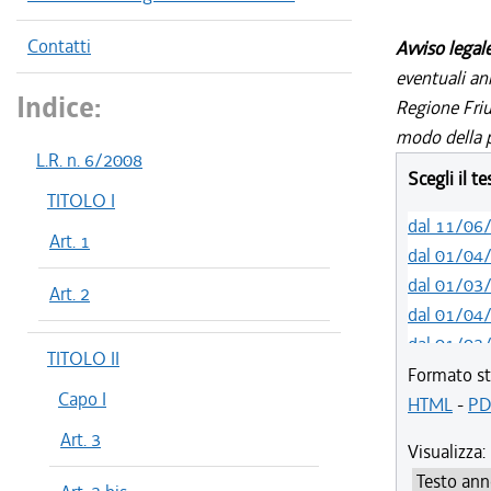
Contatti
Avviso legal
eventuali an
Indice:
Regione Friul
modo della p
L.R. n. 6/2008
Scegli il t
TITOLO I
dal 11/06
Art. 1
dal 01/04
dal 01/03
Art. 2
dal 01/04
dal 01/03
TITOLO II
dal 01/01
Formato st
Capo I
dal 03/09
HTML
-
PD
dal 01/04
Art. 3
Visualizza:
dal 07/03