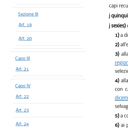
capi rec
Sezione III
j quinqu
Art. 19
j sexies)
1)
a d
Art. 20
2)
all
3)
all
Capo III
regio
Art. 21
selezi
4)
all
Capo IV
con c
Art. 22
dicem
selvag
Art. 23
5)
a c
Art. 24
6)
ai 