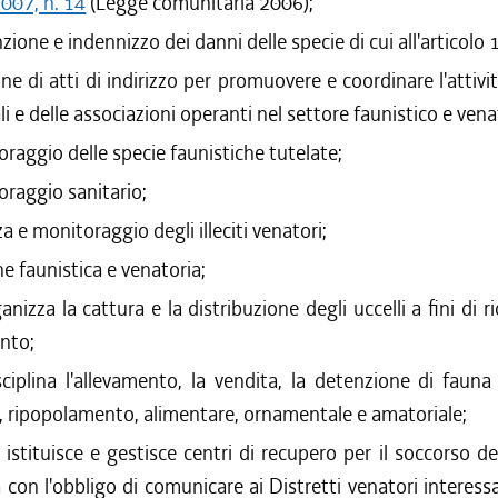
007, n. 14
(Legge comunitaria 2006);
/2011 al 24/08/2011
zione e indennizzo dei danni delle specie di cui all'articolo 
/2011 al 31/03/2011
ne di atti di indirizzo per promuovere e coordinare l'attivit
/2010 al 31/12/2010
ali e delle associazioni operanti nel settore faunistico e vena
/2010 al 27/10/2010
/2010 al 21/07/2010
raggio delle specie faunistiche tutelate;
/2010 al 07/07/2010
raggio sanitario;
/2010 al 31/03/2010
za e monitoraggio degli illeciti venatori;
/2009 al 31/12/2009
/2009 al 05/08/2009
e faunistica e venatoria;
/2009 al 29/07/2009
anizza la cattura e la distribuzione degli uccelli a fini di r
/2009 al 03/06/2009
nto;
/2008 al 31/03/2009
sciplina l'allevamento, la vendita, la detenzione di faun
, ripopolamento, alimentare, ornamentale e amatoriale;
)
istituisce e gestisce centri di recupero per il soccorso de
à con l'obbligo di comunicare ai Distretti venatori interessa