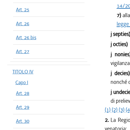
14/2
Art. 25
7)
all
Art. 26
legge
j septie
Art. 26 bis
j octies
Art. 27
j nonie
vigilanza
TITOLO IV
j decies
nonché co
Capo I
j undeci
Art. 28
di prelie
Art. 29
(1)
(2)
(3)
(4
2.
La Regio
Art. 30
venatoria: