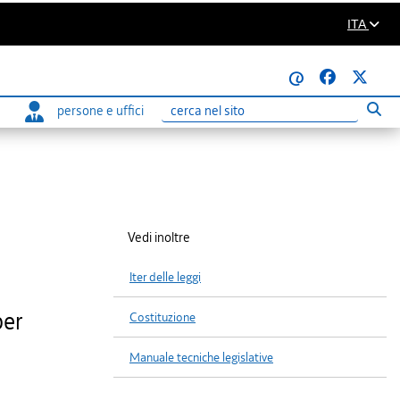
ITA
@
persone e uffici
Eseg
Ricerca
Vedi inoltre
Iter delle leggi
per
Costituzione
Manuale tecniche legislative