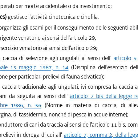
uperati per morte accidentale o da investimento;
ies)
gestisce l'attività cinotecnica e cinofila;
organizza gli esami per il conseguimento delle seguenti abil
irigente venatorio ai sensi dell'articolo 29;
'esercizio venatorio ai sensi dell'articolo 29;
a caccia di selezione agli ungulati ai sensi dell'
articolo 5
nale 15 maggio 1987, n. 14
(Disciplina dell'esercizio del
one per particolari prelievi di fauna selvatica);
a caccia tradizionale agli ungulati, ivi compresa la caccia a
ani da seguita ai sensi dell'
articolo 7 bis della legge 
bre 1986, n. 56
(Norme in materia di caccia, di alle
gina, di tassidermia, nonché di pesca in acque interne);
onduttore di cani da traccia ai sensi dell'articolo 11 bis, co
prelievi in deroga di cui all'
articolo 7, comma 2, della leg