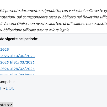
e:
Il presente documento è riprodotto, con variazioni nella veste gr
notazioni, dal corrispondente testo pubblicato nel Bollettino uffic
i Venezia Giulia, non riveste carattere di ufficialità e non è sostit
ubblicazione ufficiale avente valore legale.
esto vigente nel periodo:
/2026
/2026 al 10/06/2026
/2025 al 31/03/2025
/2024 al 28/02/2025
/2024 al 31/03/2024
/2024 al 29/02/2024
ampabile:
/2023 al 31/12/2023
F
-
DOC
/2023 al 02/09/2023
/2023 al 31/03/2023