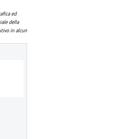
afica ed
iale della
utivo in alcun