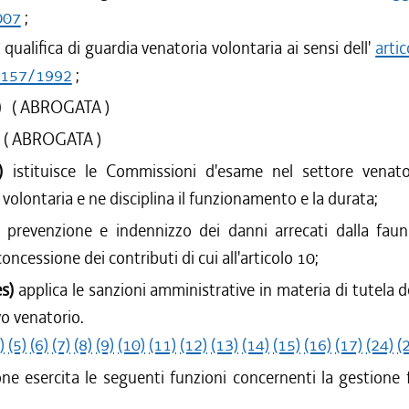
007
;
a qualifica di guardia venatoria volontaria ai sensi dell'
artic
 157/1992
;
s)
( ABROGATA )
)
( ABROGATA )
s)
istituisce le Commissioni d'esame nel settore venato
 volontaria e ne disciplina il funzionamento e la durata;
)
prevenzione e indennizzo dei danni arrecati dalla fauna
ncessione dei contributi di cui all'articolo 10;
es)
applica le sanzioni amministrative in materia di tutela d
vo venatorio.
)
(5)
(6)
(7)
(8)
(9)
(10)
(11)
(12)
(13)
(14)
(15)
(16)
(17)
(24)
(
ne esercita le seguenti funzioni concernenti la gestione 