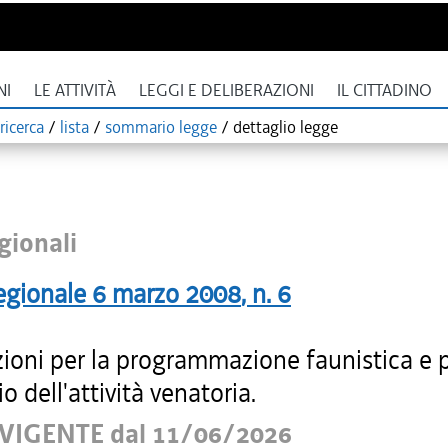
NI
LE ATTIVITÀ
LEGGI E DELIBERAZIONI
IL CITTADINO
ricerca
/
lista
/
sommario legge
/
dettaglio legge
gionali
egionale
6 marzo 2008
, n.
6
zioni per la programmazione faunistica e 
io dell'attività venatoria.
VIGENTE dal 11/06/2026