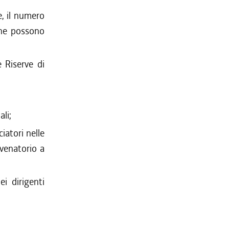
e, il numero
che possono
e Riserve di
ali;
iatori nelle
o venatorio a
i dirigenti