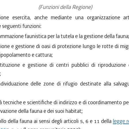
/2017 al 31/12/2017
(Funzioni della Regione)
/2017 al 26/07/2017
one esercita, anche mediante una organizzazione art
/2017 al 31/03/2017
le seguenti funzioni:
/2016 al 31/12/2016
/2016 al 12/08/2016
mmazione faunistica per la tutela e la gestione della fauna
/2016 al 31/05/2016
zione e gestione di oasi di protezione lungo le rotte di mig
/2016 al 31/03/2016
ripopolamento e cattura;
/2015 al 16/03/2016
stituzione e gestione di centri pubblici di riproduzione 
/2015 al 31/03/2015
;
/2014 al 28/01/2015
/2014 al 17/12/2014
ndividuazione delle zone di rifugio destinate alla salvag
/2013 al 31/03/2014
/2013 al 07/08/2013
tà tecniche e scientifiche di indirizzo e di coordinamento per
/2012 al 31/03/2013
vazione della fauna e dei suoi habitat;
/2012 al 16/08/2012
/2012 al 31/03/2012
llo della fauna ai sensi degli articoli 5, 6 e 11 della
legge r
/2011 al 31/12/2011