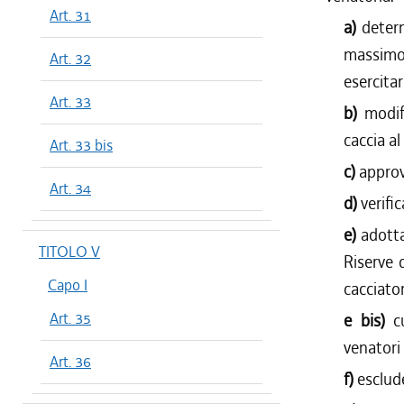
Art. 31
a)
determ
massimo 
Art. 32
esercitar
Art. 33
b)
modif
caccia al
Art. 33 bis
c)
approv
Art. 34
d)
verifi
e)
adotta
TITOLO V
Riserve d
Capo I
cacciator
Art. 35
e bis)
c
venatori 
Art. 36
f)
esclude