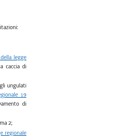
itazioni:
 della legge
la caccia di
gli ungulati
regionale 19
vamento di
mma 2;
ge regionale