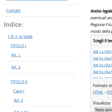
Contatti
Avviso legal
eventuali an
Indice:
Regione Friul
modo della p
L.R. n. 6/2008
Scegli il t
TITOLO I
dal 11/06
Art. 1
dal 01/04
dal 01/03
Art. 2
dal 01/04
dal 01/03
TITOLO II
dal 01/01
Formato st
Capo I
dal 03/09
HTML
-
PD
dal 01/04
Art. 3
Visualizza:
dal 07/03