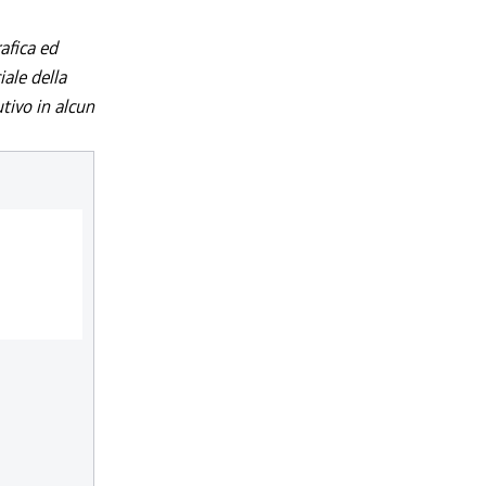
afica ed
iale della
utivo in alcun