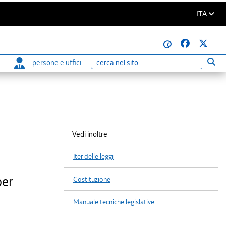
ITA
@
persone e uffici
Eseg
Ricerca
Vedi inoltre
Iter delle leggi
per
Costituzione
Manuale tecniche legislative