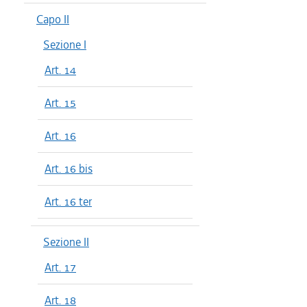
dal 01/04
Capo II
dal 01/01
Sezione I
dal 28/10
Art. 14
dal 22/07
dal 08/07
Art. 15
dal 01/04
dal 01/01
Art. 16
dal 06/08
dal 30/07
Art. 16 bis
dal 04/06
dal 01/04
Art. 16 ter
dal 03/04
Sezione II
Art. 17
Art. 18