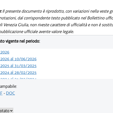
e:
Il presente documento è riprodotto, con variazioni nella veste gr
notazioni, dal corrispondente testo pubblicato nel Bollettino uffic
i Venezia Giulia, non riveste carattere di ufficialità e non è sostit
ubblicazione ufficiale avente valore legale.
esto vigente nel periodo:
/2026
/2026 al 10/06/2026
/2025 al 31/03/2025
/2024 al 28/02/2025
/2024 al 31/03/2024
/2024 al 29/02/2024
ampabile:
/2023 al 31/12/2023
F
-
DOC
/2023 al 02/09/2023
/2023 al 31/03/2023