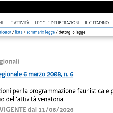
NI
LE ATTIVITÀ
LEGGI E DELIBERAZIONI
IL CITTADINO
ricerca
/
lista
/
sommario legge
/
dettaglio legge
gionali
egionale
6 marzo 2008
, n.
6
zioni per la programmazione faunistica e 
io dell'attività venatoria.
VIGENTE dal 11/06/2026