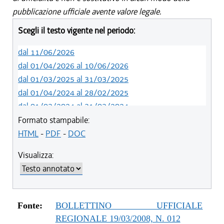
pubblicazione ufficiale avente valore legale.
Scegli il testo vigente nel periodo:
dal 11/06/2026
dal 01/04/2026 al 10/06/2026
dal 01/03/2025 al 31/03/2025
dal 01/04/2024 al 28/02/2025
dal 01/03/2024 al 31/03/2024
dal 01/01/2024 al 29/02/2024
Formato stampabile:
dal 03/09/2023 al 31/12/2023
HTML
-
PDF
-
DOC
dal 01/04/2023 al 02/09/2023
Visualizza:
dal 07/03/2023 al 31/03/2023
dal 01/03/2023 al 06/03/2023
dal 14/06/2022 al 28/02/2023
dal 01/04/2022 al 13/06/2022
Fonte:
BOLLETTINO UFFICIALE
dal 01/01/2022 al 31/03/2022
REGIONALE 19/03/2008, N. 012