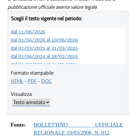
pubblicazione ufficiale avente valore legale.
Scegli il testo vigente nel periodo:
dal 11/06/2026
dal 01/04/2026 al 10/06/2026
dal 01/03/2025 al 31/03/2025
dal 01/04/2024 al 28/02/2025
dal 01/03/2024 al 31/03/2024
dal 01/01/2024 al 29/02/2024
Formato stampabile:
dal 03/09/2023 al 31/12/2023
HTML
-
PDF
-
DOC
dal 01/04/2023 al 02/09/2023
Visualizza:
dal 07/03/2023 al 31/03/2023
dal 01/03/2023 al 06/03/2023
dal 14/06/2022 al 28/02/2023
dal 01/04/2022 al 13/06/2022
Fonte:
BOLLETTINO UFFICIALE
dal 01/01/2022 al 31/03/2022
REGIONALE 19/03/2008, N. 012