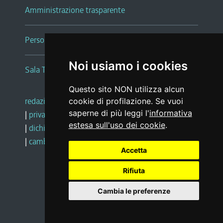
Amministrazione trasparente
Persone e Uffici
Noi usiamo i cookies
Sala Tiziano Tessitori
Questo sito NON utilizza alcun
redazione web
|
note legali
|
glossario
cookie di profilazione. Se vuoi
saperne di più leggi l'
informativa
|
privacy
|
social media policy
estesa sull'uso dei cookie
.
|
dichiarazione di accessibilità
|
feedback
|
cambio preferenze cookie
Accetta
Rifiuta
Realizzato da
Cambia le preferenze