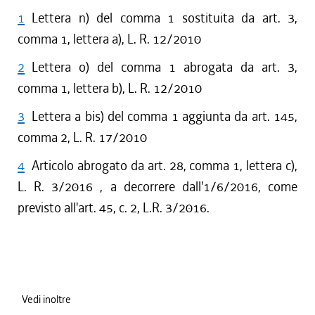
dal 01/06/2016 al 12/08/2016
1
Lettera n) del comma 1 sostituita da art. 3,
dal 01/04/2016 al 31/05/2016
comma 1, lettera a), L. R. 12/2010
dal 17/03/2016 al 31/03/2016
2
Lettera o) del comma 1 abrogata da art. 3,
dal 01/04/2015 al 16/03/2016
comma 1, lettera b), L. R. 12/2010
dal 29/01/2015 al 31/03/2015
dal 18/12/2014 al 28/01/2015
3
Lettera a bis) del comma 1 aggiunta da art. 145,
dal 01/04/2014 al 17/12/2014
comma 2, L. R. 17/2010
dal 08/08/2013 al 31/03/2014
4
dal 01/04/2013 al 07/08/2013
Articolo abrogato da art. 28, comma 1, lettera c),
dal 17/08/2012 al 31/03/2013
L. R. 3/2016 , a decorrere dall'1/6/2016, come
dal 01/04/2012 al 16/08/2012
previsto all'art. 45, c. 2, L.R. 3/2016.
dal 01/01/2012 al 31/03/2012
dal 25/08/2011 al 31/12/2011
dal 01/04/2011 al 24/08/2011
dal 01/01/2011 al 31/03/2011
dal 28/10/2010 al 31/12/2010
Vedi inoltre