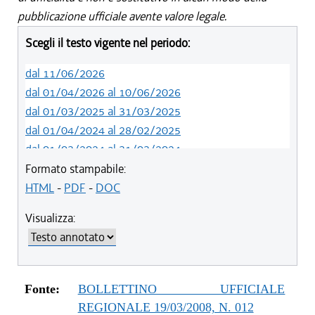
pubblicazione ufficiale avente valore legale.
Scegli il testo vigente nel periodo:
dal 11/06/2026
dal 01/04/2026 al 10/06/2026
dal 01/03/2025 al 31/03/2025
dal 01/04/2024 al 28/02/2025
dal 01/03/2024 al 31/03/2024
dal 01/01/2024 al 29/02/2024
Formato stampabile:
dal 03/09/2023 al 31/12/2023
HTML
-
PDF
-
DOC
dal 01/04/2023 al 02/09/2023
Visualizza:
dal 07/03/2023 al 31/03/2023
dal 01/03/2023 al 06/03/2023
dal 14/06/2022 al 28/02/2023
dal 01/04/2022 al 13/06/2022
Fonte:
BOLLETTINO UFFICIALE
dal 01/01/2022 al 31/03/2022
REGIONALE 19/03/2008, N. 012