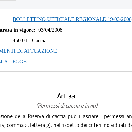
/2023 al 06/03/2023
/2022 al 28/02/2023
/2022 al 13/06/2022
BOLLETTINO UFFICIALE REGIONALE 19/03/2008,
/2022 al 31/03/2022
trata in vigore:
03/04/2008
/2021 al 31/12/2021
/2020 al 31/03/2021
450.01
-
Caccia
/2020 al 01/07/2020
ENTI DI ATTUAZIONE
/2020 al 31/03/2020
LLA LEGGE
/2019 al 31/12/2019
/2019 al 09/08/2019
/2019 al 30/04/2019
/2019 al 31/03/2019
Art. 33
/2018 al 31/12/2018
/2018 al 07/11/2018
(Permessi di caccia e inviti)
/2018 al 15/08/2018
azione della Riserva di caccia può rilasciare i permessi an
/2018 al 31/03/2018
 15, comma 2, lettera g), nel rispetto dei criteri individuati 
/2018 al 28/03/2018