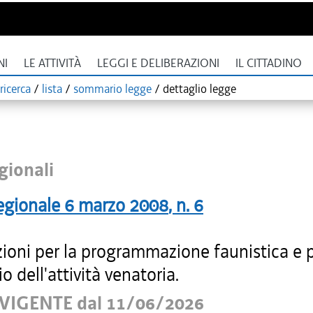
NI
LE ATTIVITÀ
LEGGI E DELIBERAZIONI
IL CITTADINO
ricerca
/
lista
/
sommario legge
/
dettaglio legge
gionali
egionale
6 marzo 2008
, n.
6
zioni per la programmazione faunistica e 
io dell'attività venatoria.
VIGENTE dal 11/06/2026