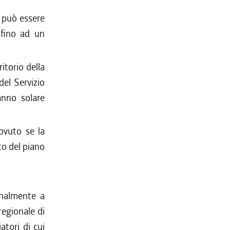
n può essere
 fino ad un
ritorio della
del Servizio
anno solare
dovuto se la
to del piano
rnalmente a
regionale di
iatori di cui