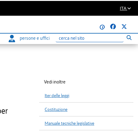
ITA
@
persone e uffici
Eseg
Ricerca
Vedi inoltre
Iter delle leggi
per
Costituzione
Manuale tecniche legislative