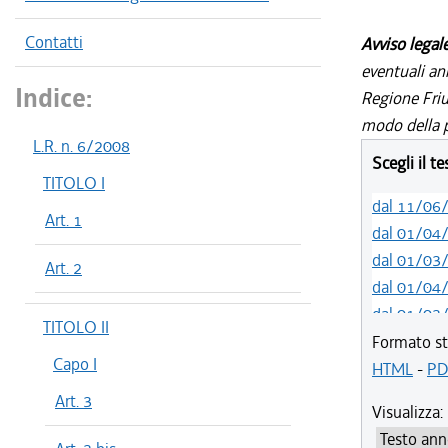
Contatti
Avviso legal
eventuali an
Indice:
Regione Friul
modo della p
L.R. n. 6/2008
Scegli il t
TITOLO I
dal 11/06
Art. 1
dal 01/04
dal 01/03
Art. 2
dal 01/04
dal 01/03
TITOLO II
dal 01/01
Formato st
Capo I
dal 03/09
HTML
-
PD
dal 01/04
Art. 3
Visualizza:
dal 07/03