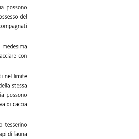
oria possono
possesso del
compagnati
la medesima
cacciare con
i nel limite
della stessa
cia possono
va di caccia
io tesserino
api di fauna