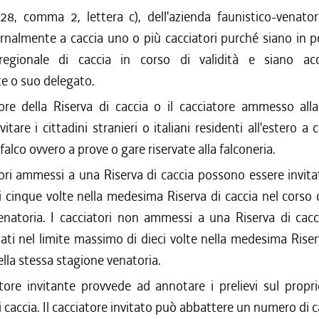
o 28, comma 2, lettera c), dell'azienda faunistico-venat
ornalmente a caccia uno o più cacciatori purché siano in 
 regionale di caccia in corso di validità e siano ac
nte o suo delegato.
ttore della Riserva di caccia o il cacciatore ammesso al
itare i cittadini stranieri o italiani residenti all'estero a 
l falco ovvero a prove o gare riservate alla falconeria.
tori ammessi a una Riserva di caccia possono essere invitat
cinque volte nella medesima Riserva di caccia nel corso 
enatoria. I cacciatori non ammessi a una Riserva di cac
tati nel limite massimo di dieci volte nella medesima Riser
ella stessa stagione venatoria.
atore invitante provvede ad annotare i prelievi sul propr
i caccia. Il cacciatore invitato può abbattere un numero di c