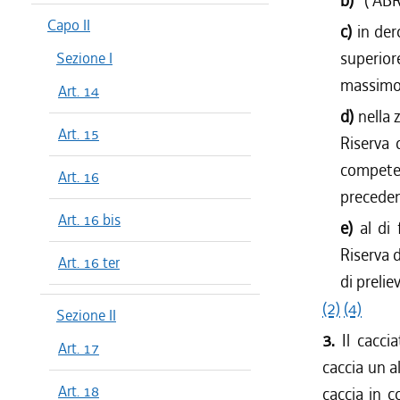
b)
( AB
dal 01/04
Capo II
c)
in der
dal 01/01
superior
Sezione I
dal 28/10
massimo 
Art. 14
dal 22/07
d)
nella 
dal 08/07
Art. 15
dal 01/04
Riserva 
dal 01/01
competen
Art. 16
dal 06/08
preceden
dal 30/07
Art. 16 bis
e)
al di
dal 04/06
Riserva 
dal 01/04
Art. 16 ter
di preli
dal 03/04
(2)
(4)
Sezione II
3.
Il cacc
Art. 17
caccia un a
Art. 18
caccia in co