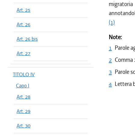
migratoria
Art. 25
annotandolo
(1)
Art. 26
Note:
Art. 26 bis
1
Parole a
Art. 27
2
Comma 2 
3
Parole s
TITOLO IV
4
Lettera 
Capo I
Art. 28
Art. 29
Art. 30