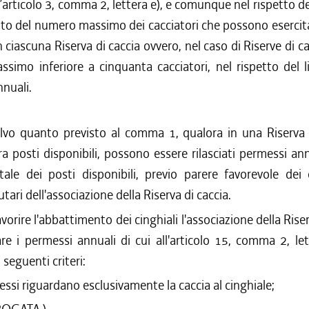
l’articolo 3, comma 2, lettera e), e comunque nel rispetto de
/2017 al 31/12/2017
nto del numero massimo dei cacciatori che possono esercitar
/2017 al 26/07/2017
n ciascuna Riserva di caccia ovvero, nel caso di Riserve di c
/2017 al 31/03/2017
/2016 al 31/12/2016
imo inferiore a cinquanta cacciatori, nel rispetto del l
/2016 al 12/08/2016
nuali.
/2016 al 31/05/2016
/2016 al 31/03/2016
lvo quanto previsto al comma 1, qualora in una Riserva d
/2015 al 16/03/2016
a posti disponibili, possono essere rilasciati permessi ann
/2015 al 31/03/2015
ale dei posti disponibili, previo parere favorevole dei
/2014 al 28/01/2015
tari dell'associazione della Riserva di caccia.
/2014 al 17/12/2014
/2013 al 31/03/2014
avorire l'abbattimento dei cinghiali l'associazione della Rise
/2013 al 07/08/2013
are i permessi annuali di cui all'articolo 15, comma 2, let
/2012 al 31/03/2013
 seguenti criteri:
/2012 al 16/08/2012
essi riguardano esclusivamente la caccia al cinghiale;
/2012 al 31/03/2012
/2011 al 31/12/2011