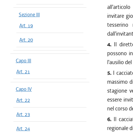
all'articol
Sezione III
invitare gi
tesserino
Art. 19
dall'invita
Art. 20
4.
Il dire
possono inv
Capo III
l'ausilio de
Art. 21
5.
I caccia
massimo di 
Capo IV
stagione v
essere invi
Art. 22
nel corso d
Art. 23
6.
Il cacci
regionale d
Art. 24