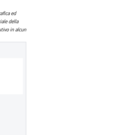
afica ed
iale della
utivo in alcun