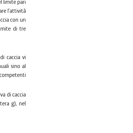
l limite pari
e l’attività
accia con un
imite di tre
i caccia vi
uali sino al
 competenti
rva di caccia
tera g), nel