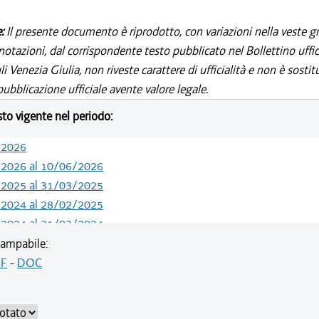
e:
Il presente documento è riprodotto, con variazioni nella veste gr
notazioni, dal corrispondente testo pubblicato nel Bollettino uffic
i Venezia Giulia, non riveste carattere di ufficialità e non è sostit
ubblicazione ufficiale avente valore legale.
esto vigente nel periodo:
/2026
/2026 al 10/06/2026
/2025 al 31/03/2025
/2024 al 28/02/2025
/2024 al 31/03/2024
/2024 al 29/02/2024
ampabile:
/2023 al 31/12/2023
F
-
DOC
/2023 al 02/09/2023
/2023 al 31/03/2023