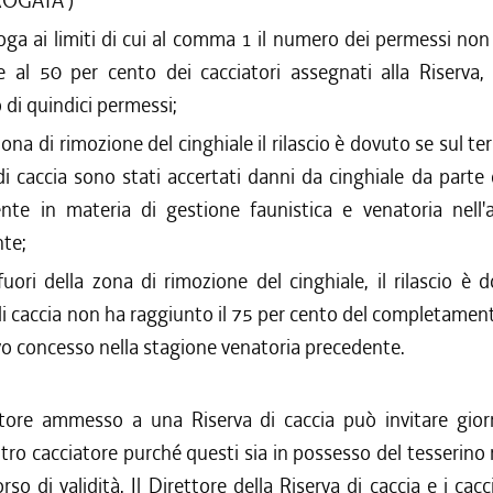
ROGATA )
/2011 al 24/08/2011
oga ai limiti di cui al comma 1 il numero dei permessi no
/2011 al 31/03/2011
e al 50 per cento dei cacciatori assegnati alla Riserva,
/2010 al 31/12/2010
di quindici permessi;
/2010 al 27/10/2010
zona di rimozione del cinghiale il rilascio è dovuto se sul ter
/2010 al 21/07/2010
/2010 al 07/07/2010
di caccia sono stati accertati danni da cinghiale da parte 
/2010 al 31/03/2010
te in materia di gestione faunistica e venatoria nell'
/2009 al 31/12/2009
te;
/2009 al 05/08/2009
 fuori della zona di rimozione del cinghiale, il rilascio è 
/2009 al 29/07/2009
di caccia non ha raggiunto il 75 per cento del completamen
/2009 al 03/06/2009
evo concesso nella stagione venatoria precedente.
/2008 al 31/03/2009
iatore ammesso a una Riserva di caccia può invitare gio
ltro cacciatore purché questi sia in possesso del tesserino 
rso di validità. Il Direttore della Riserva di caccia e i cacc