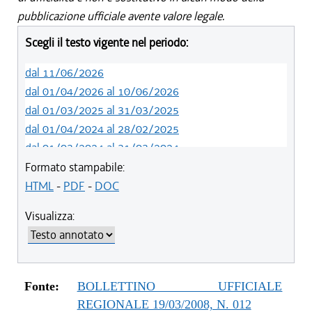
pubblicazione ufficiale avente valore legale.
Scegli il testo vigente nel periodo:
dal 11/06/2026
dal 01/04/2026 al 10/06/2026
dal 01/03/2025 al 31/03/2025
dal 01/04/2024 al 28/02/2025
dal 01/03/2024 al 31/03/2024
dal 01/01/2024 al 29/02/2024
Formato stampabile:
dal 03/09/2023 al 31/12/2023
HTML
-
PDF
-
DOC
dal 01/04/2023 al 02/09/2023
Visualizza:
dal 07/03/2023 al 31/03/2023
dal 01/03/2023 al 06/03/2023
dal 14/06/2022 al 28/02/2023
dal 01/04/2022 al 13/06/2022
Fonte:
BOLLETTINO UFFICIALE
dal 01/01/2022 al 31/03/2022
REGIONALE 19/03/2008, N. 012