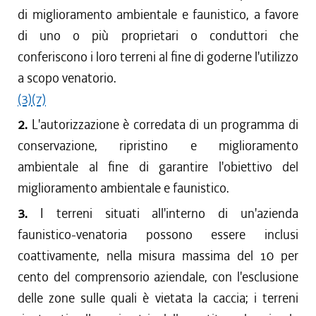
dal 01/06/2016 al 12/08/2016
di miglioramento ambientale e faunistico, a favore
dal 01/04/2016 al 31/05/2016
di uno o più proprietari o conduttori che
dal 17/03/2016 al 31/03/2016
conferiscono i loro terreni al fine di goderne l'utilizzo
dal 01/04/2015 al 16/03/2016
a scopo venatorio.
dal 29/01/2015 al 31/03/2015
(3)
(7)
dal 18/12/2014 al 28/01/2015
2.
L'autorizzazione è corredata di un programma di
dal 01/04/2014 al 17/12/2014
conservazione, ripristino e miglioramento
dal 08/08/2013 al 31/03/2014
dal 01/04/2013 al 07/08/2013
ambientale al fine di garantire l'obiettivo del
dal 17/08/2012 al 31/03/2013
miglioramento ambientale e faunistico.
dal 01/04/2012 al 16/08/2012
3.
I terreni situati all'interno di un'azienda
dal 01/01/2012 al 31/03/2012
faunistico-venatoria possono essere inclusi
dal 25/08/2011 al 31/12/2011
coattivamente, nella misura massima del 10 per
dal 01/04/2011 al 24/08/2011
cento del comprensorio aziendale, con l'esclusione
dal 01/01/2011 al 31/03/2011
delle zone sulle quali è vietata la caccia; i terreni
dal 28/10/2010 al 31/12/2010