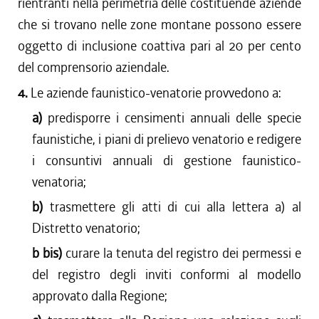
dal 22/07/2010 al 27/10/2010
rientranti nella perimetria delle costituende aziende
dal 08/07/2010 al 21/07/2010
che si trovano nelle zone montane possono essere
dal 01/04/2010 al 07/07/2010
oggetto di inclusione coattiva pari al 20 per cento
dal 01/01/2010 al 31/03/2010
del comprensorio aziendale.
dal 06/08/2009 al 31/12/2009
4.
Le aziende faunistico-venatorie provvedono a:
dal 30/07/2009 al 05/08/2009
dal 04/06/2009 al 29/07/2009
a)
predisporre i censimenti annuali delle specie
dal 01/04/2009 al 03/06/2009
faunistiche, i piani di prelievo venatorio e redigere
dal 03/04/2008 al 31/03/2009
i consuntivi annuali di gestione faunistico-
venatoria;
b)
trasmettere gli atti di cui alla lettera a) al
Distretto venatorio;
b bis)
curare la tenuta del registro dei permessi e
del registro degli inviti conformi al modello
approvato dalla Regione;