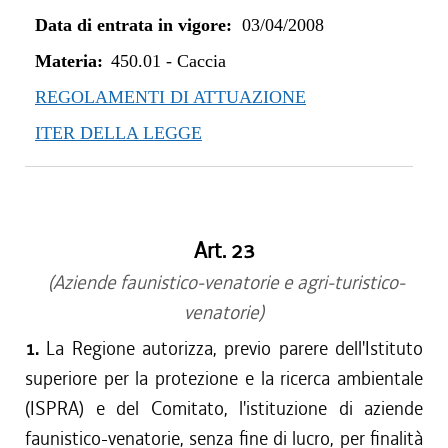
dal 01/04/2021 al 31/12/2021
Data di entrata in vigore:
03/04/2008
dal 02/07/2020 al 31/03/2021
dal 01/04/2020 al 01/07/2020
Materia:
450.01
-
Caccia
dal 01/01/2020 al 31/03/2020
REGOLAMENTI DI ATTUAZIONE
dal 10/08/2019 al 31/12/2019
ITER DELLA LEGGE
dal 01/05/2019 al 09/08/2019
dal 01/04/2019 al 30/04/2019
dal 01/01/2019 al 31/03/2019
dal 08/11/2018 al 31/12/2018
Art. 23
dal 16/08/2018 al 07/11/2018
dal 01/04/2018 al 15/08/2018
(Aziende faunistico-venatorie e agri-turistico-
dal 29/03/2018 al 31/03/2018
venatorie)
dal 01/01/2018 al 28/03/2018
1.
La Regione autorizza, previo parere dell'Istituto
dal 27/07/2017 al 31/12/2017
superiore per la protezione e la ricerca ambientale
dal 01/04/2017 al 26/07/2017
(ISPRA) e del Comitato, l'istituzione di aziende
dal 01/01/2017 al 31/03/2017
faunistico-venatorie, senza fine di lucro, per finalità
dal 13/08/2016 al 31/12/2016