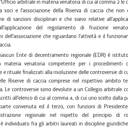
l'Ufficio arbitrale in materia venatoria di cui al comma 2 le 
/2017 al 31/12/2017
fra soci e l'associazione della Riserva di caccia che non
/2017 al 26/07/2017
one di sanzioni disciplinari e che siano relative all'applic
/2017 al 31/03/2017
/2016 al 31/12/2016
all'applicazione del regolamento di fruizione venato
/2016 al 12/08/2016
ni dell'associazione che riguardano l'attività e il funzion
/2016 al 31/05/2016
accia.
/2016 al 31/03/2016
iascun Ente di decentramento regionale (EDR) è istituto
/2015 al 16/03/2016
in materia venatoria competente per i procedimenti d
/2015 al 31/03/2015
e e rituale finalizzati alla risoluzione delle controversie di
/2014 al 28/01/2015
lle Riserve di caccia comprese nel rispettivo ambito ter
/2014 al 17/12/2014
/2013 al 31/03/2014
. Le controversie sono devolute a un Collegio arbitrale 
/2013 al 07/08/2013
iscritti all'elenco di cui al comma 4, di cui uno scelto dalla p
/2012 al 31/03/2013
parte convenuta ed il terzo, con funzioni di President
/2012 al 16/08/2012
istrazione regionale nel rispetto del principio di ro
/2012 al 31/03/2012
è individuato fra gli arbitri laureati in discipline giuridic
/2011 al 31/12/2011