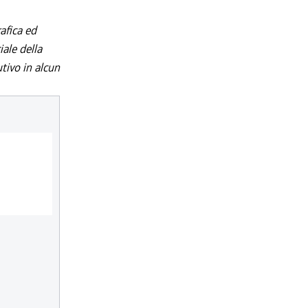
afica ed
iale della
utivo in alcun