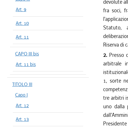
devolute al
dal 27/07
Art. 9
fra soci, 
dal 01/04
l'applicazi
dal 01/01
Art. 10
dal 13/08
Statuto, 
dal 01/06
deliberazio
Art. 11
dal 01/04
Riserva di c
dal 17/03
CAPO III bis
2.
Presso c
dal 01/04
arbitrale 
Art. 11 bis
dal 29/01
istituzional
dal 18/12
1, sorte ne
dal 01/04
TITOLO III
dal 08/08
competenza
Capo I
dal 01/04
tre arbitri 
dal 17/08
Art. 12
uno dalla 
dal 01/04
dall'Ammin
Art. 13
dal 01/01
Presidente 
dal 25/08