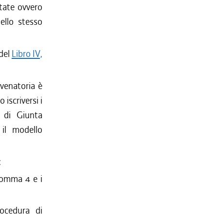
ntate ovvero
ello stesso
 del
Libro IV,
 venatoria è
 iscriversi i
e di Giunta
 il modello
:
 comma 4 e i
rocedura di