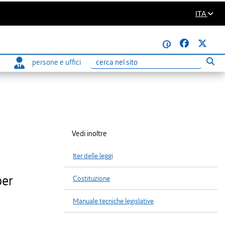
ITA
@
persone e uffici
Eseg
Ricerca
Vedi inoltre
Iter delle leggi
per
Costituzione
Manuale tecniche legislative