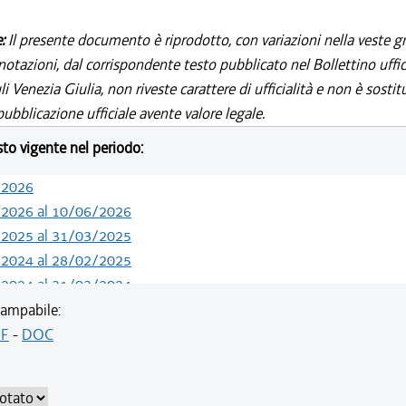
e:
Il presente documento è riprodotto, con variazioni nella veste gr
notazioni, dal corrispondente testo pubblicato nel Bollettino uffic
i Venezia Giulia, non riveste carattere di ufficialità e non è sostit
ubblicazione ufficiale avente valore legale.
esto vigente nel periodo:
/2026
/2026 al 10/06/2026
/2025 al 31/03/2025
/2024 al 28/02/2025
/2024 al 31/03/2024
/2024 al 29/02/2024
ampabile:
/2023 al 31/12/2023
F
-
DOC
/2023 al 02/09/2023
/2023 al 31/03/2023