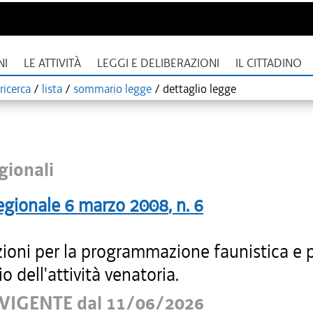
NI
LE ATTIVITÀ
LEGGI E DELIBERAZIONI
IL CITTADINO
ricerca
/
lista
/
sommario legge
/
dettaglio legge
gionali
egionale
6 marzo 2008
, n.
6
zioni per la programmazione faunistica e 
io dell'attività venatoria.
VIGENTE dal 11/06/2026