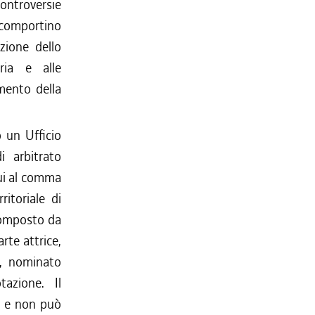
controversie
 comportino
azione dello
ria e alle
amento della
 un Ufficio
i arbitrato
 cui al comma
ritoriale di
composto da
arte attrice,
e, nominato
tazione. Il
he e non può