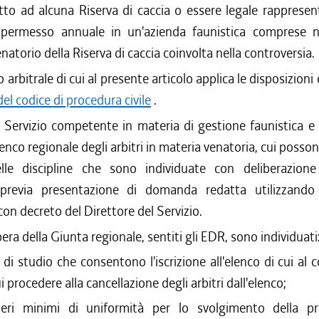
itto ad alcuna Riserva di caccia o essere legale rapprese
/2011 al 24/08/2011
i permesso annuale in un'azienda faunistica comprese n
/2011 al 31/03/2011
natorio della Riserva di caccia coinvolta nella controversia.
/2010 al 31/12/2010
/2010 al 27/10/2010
io arbitrale di cui al presente articolo applica le disposizioni
/2010 al 21/07/2010
 del codice di procedura civile
.
/2010 al 07/07/2010
l Servizio competente in materia di gestione faunistica e
/2010 al 31/03/2010
elenco regionale degli arbitri in materia venatoria, cui possono
/2009 al 31/12/2009
elle discipline che sono individuate con deliberazion
/2009 al 05/08/2009
 previa presentazione di domanda redatta utilizzando
/2009 al 29/07/2009
/2009 al 03/06/2009
on decreto del Direttore del Servizio.
/2008 al 31/03/2009
era della Giunta regionale, sentiti gli EDR, sono individuati
li di studio che consentono l'iscrizione all'elenco di cui al
ui procedere alla cancellazione degli arbitri dall'elenco;
iteri minimi di uniformità per lo svolgimento della p