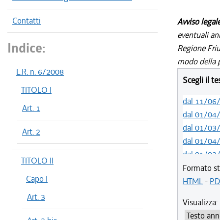
Contatti
Avviso legal
eventuali an
Indice:
Regione Friul
modo della p
L.R. n. 6/2008
Scegli il t
TITOLO I
dal 11/06
Art. 1
dal 01/04
dal 01/03
Art. 2
dal 01/04
dal 01/03
TITOLO II
dal 01/01
Formato st
Capo I
dal 03/09
HTML
-
PD
dal 01/04
Art. 3
Visualizza:
dal 07/03