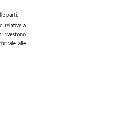
lle parti.
o relative a
n rivestono
bitrale alle