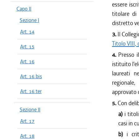
essere iscr
dal 01/04
Capo II
titolare d
dal 01/01
Sezione I
distretto ve
dal 28/10
Art. 14
dal 22/07
3.
Il Colleg
dal 08/07
Titolo VIII,
Art. 15
dal 01/04
4.
Presso i
dal 01/01
Art. 16
istituito l'
dal 06/08
laureati n
dal 30/07
Art. 16 bis
regionale,
dal 04/06
dal 01/04
Art. 16 ter
approvato c
dal 03/04
5.
Con delib
Sezione II
a)
i tito
Art. 17
casi in c
b)
i cr
Art. 18