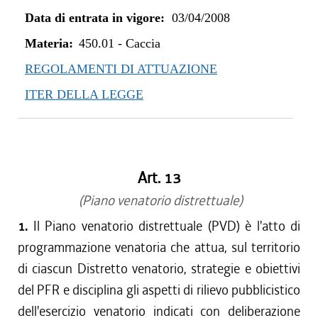
dal 01/04/2021 al 31/12/2021
Data di entrata in vigore:
03/04/2008
dal 02/07/2020 al 31/03/2021
dal 01/04/2020 al 01/07/2020
Materia:
450.01
-
Caccia
dal 01/01/2020 al 31/03/2020
REGOLAMENTI DI ATTUAZIONE
dal 10/08/2019 al 31/12/2019
ITER DELLA LEGGE
dal 01/05/2019 al 09/08/2019
dal 01/04/2019 al 30/04/2019
dal 01/01/2019 al 31/03/2019
dal 08/11/2018 al 31/12/2018
Art. 13
dal 16/08/2018 al 07/11/2018
dal 01/04/2018 al 15/08/2018
(Piano venatorio distrettuale)
dal 29/03/2018 al 31/03/2018
1.
Il Piano venatorio distrettuale (PVD) è l'atto di
dal 01/01/2018 al 28/03/2018
programmazione venatoria che attua, sul territorio
dal 27/07/2017 al 31/12/2017
di ciascun Distretto venatorio, strategie e obiettivi
dal 01/04/2017 al 26/07/2017
del PFR e disciplina gli aspetti di rilievo pubblicistico
dal 01/01/2017 al 31/03/2017
dell'esercizio venatorio indicati con deliberazione
dal 13/08/2016 al 31/12/2016