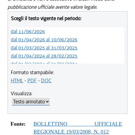
pubblicazione ufficiale avente valore legale.
Scegli il testo vigente nel periodo:
dal 11/06/2026
dal 01/04/2026 al 10/06/2026
dal 01/03/2025 al 31/03/2025
dal 01/04/2024 al 28/02/2025
dal 01/03/2024 al 31/03/2024
dal 01/01/2024 al 29/02/2024
Formato stampabile:
dal 03/09/2023 al 31/12/2023
HTML
-
PDF
-
DOC
dal 01/04/2023 al 02/09/2023
Visualizza:
dal 07/03/2023 al 31/03/2023
dal 01/03/2023 al 06/03/2023
dal 14/06/2022 al 28/02/2023
dal 01/04/2022 al 13/06/2022
Fonte:
BOLLETTINO UFFICIALE
dal 01/01/2022 al 31/03/2022
REGIONALE 19/03/2008, N. 012