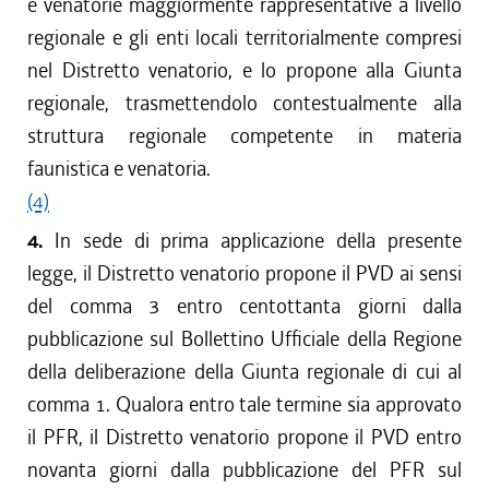
dal 22/07/2010 al 27/10/2010
e venatorie maggiormente rappresentative a livello
dal 08/07/2010 al 21/07/2010
regionale e gli enti locali territorialmente compresi
dal 01/04/2010 al 07/07/2010
nel Distretto venatorio, e lo propone alla Giunta
dal 01/01/2010 al 31/03/2010
regionale, trasmettendolo contestualmente alla
dal 06/08/2009 al 31/12/2009
struttura regionale competente in materia
dal 30/07/2009 al 05/08/2009
faunistica e venatoria.
dal 04/06/2009 al 29/07/2009
(4)
dal 01/04/2009 al 03/06/2009
dal 03/04/2008 al 31/03/2009
4.
In sede di prima applicazione della presente
legge, il Distretto venatorio propone il PVD ai sensi
del comma 3 entro centottanta giorni dalla
pubblicazione sul Bollettino Ufficiale della Regione
della deliberazione della Giunta regionale di cui al
comma 1. Qualora entro tale termine sia approvato
il PFR, il Distretto venatorio propone il PVD entro
novanta giorni dalla pubblicazione del PFR sul