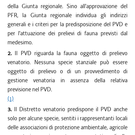
dal 01/06/2016 al 12/08/2016
della Giunta regionale. Sino all'approvazione del
dal 01/04/2016 al 31/05/2016
PFR, la Giunta regionale individua gli indirizzi
dal 17/03/2016 al 31/03/2016
generali e i criteri per la predisposizione del PVD e
dal 01/04/2015 al 16/03/2016
per l'attuazione dei prelievi di fauna previsti dal
dal 29/01/2015 al 31/03/2015
medesimo.
dal 18/12/2014 al 28/01/2015
2.
Il PVD riguarda la fauna oggetto di prelievo
dal 01/04/2014 al 17/12/2014
venatorio. Nessuna specie stanziale può essere
dal 08/08/2013 al 31/03/2014
dal 01/04/2013 al 07/08/2013
oggetto di prelievo o di un provvedimento di
dal 17/08/2012 al 31/03/2013
gestione venatoria in assenza della relativa
dal 01/04/2012 al 16/08/2012
previsione nel PVD.
dal 01/01/2012 al 31/03/2012
(1)
dal 25/08/2011 al 31/12/2011
3.
Il Distretto venatorio predispone il PVD anche
dal 01/04/2011 al 24/08/2011
solo per alcune specie, sentiti i rappresentanti locali
dal 01/01/2011 al 31/03/2011
delle associazioni di protezione ambientale, agricole
dal 28/10/2010 al 31/12/2010