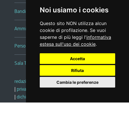
Noi usiamo i cookies
Bandi e avvisi
Questo sito NON utilizza alcun
Amministrazione trasparente
cookie di profilazione. Se vuoi
saperne di più leggi l'
informativa
estesa sull'uso dei cookie
.
Persone e Uffici
Accetta
Sala Tiziano Tessitori
Rifiuta
redazione web
|
note legali
|
glossario
Cambia le preferenze
|
privacy
|
social media policy
|
dichiarazione di accessibilità
|
feedback
|
cambio preferenze cookie
Realizzato da