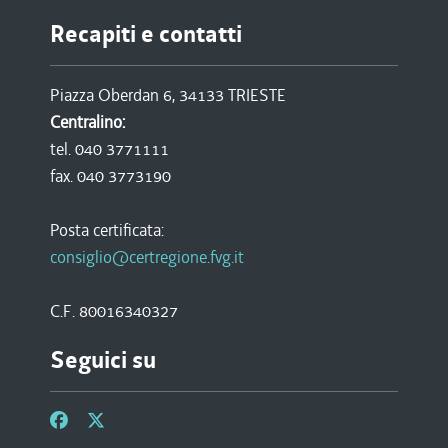
Recapiti e contatti
Piazza Oberdan 6, 34133 TRIESTE
Centralino:
tel. 040 3771111
fax. 040 3773190
Posta certificata:
consiglio@certregione.fvg.it
C.F. 80016340327
Seguici su