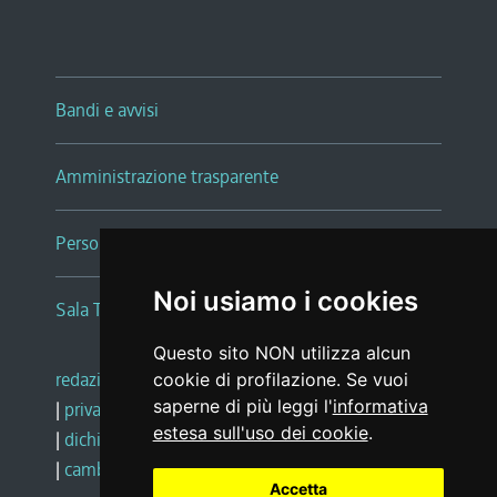
Bandi e avvisi
Amministrazione trasparente
Persone e Uffici
Noi usiamo i cookies
Sala Tiziano Tessitori
Questo sito NON utilizza alcun
redazione web
|
note legali
|
glossario
cookie di profilazione. Se vuoi
saperne di più leggi l'
informativa
|
privacy
|
social media policy
estesa sull'uso dei cookie
.
|
dichiarazione di accessibilità
|
feedback
|
cambio preferenze cookie
Accetta