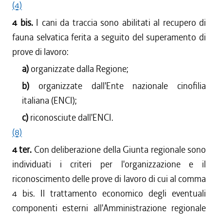
dal 22/07/2010 al 27/10/2010
(4)
dal 08/07/2010 al 21/07/2010
4 bis.
I cani da traccia sono abilitati al recupero di
dal 01/04/2010 al 07/07/2010
fauna selvatica ferita a seguito del superamento di
dal 01/01/2010 al 31/03/2010
prove di lavoro:
dal 06/08/2009 al 31/12/2009
dal 30/07/2009 al 05/08/2009
a)
organizzate dalla Regione;
dal 04/06/2009 al 29/07/2009
b)
organizzate dall'Ente nazionale cinofilia
dal 01/04/2009 al 03/06/2009
italiana (ENCI);
dal 03/04/2008 al 31/03/2009
c)
riconosciute dall'ENCI.
(8)
4 ter.
Con deliberazione della Giunta regionale sono
individuati i criteri per l'organizzazione e il
riconoscimento delle prove di lavoro di cui al comma
4 bis. Il trattamento economico degli eventuali
componenti esterni all'Amministrazione regionale