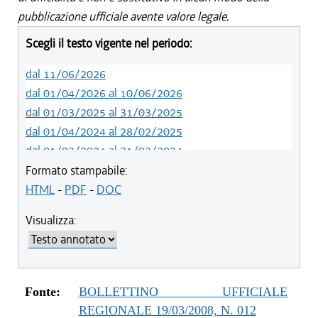
pubblicazione ufficiale avente valore legale.
Scegli il testo vigente nel periodo:
dal 11/06/2026
dal 01/04/2026 al 10/06/2026
dal 01/03/2025 al 31/03/2025
dal 01/04/2024 al 28/02/2025
dal 01/03/2024 al 31/03/2024
dal 01/01/2024 al 29/02/2024
Formato stampabile:
dal 03/09/2023 al 31/12/2023
HTML
-
PDF
-
DOC
dal 01/04/2023 al 02/09/2023
Visualizza:
dal 07/03/2023 al 31/03/2023
dal 01/03/2023 al 06/03/2023
dal 14/06/2022 al 28/02/2023
dal 01/04/2022 al 13/06/2022
Fonte:
BOLLETTINO UFFICIALE
dal 01/01/2022 al 31/03/2022
REGIONALE 19/03/2008, N. 012