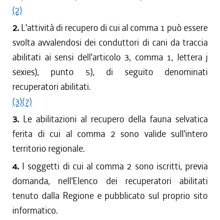
dal 01/06/2016 al 12/08/2016
(2)
dal 01/04/2016 al 31/05/2016
2.
L'attività di recupero di cui al comma 1 può essere
dal 17/03/2016 al 31/03/2016
svolta avvalendosi dei conduttori di cani da traccia
dal 01/04/2015 al 16/03/2016
abilitati ai sensi dell'articolo 3, comma 1, lettera j
dal 29/01/2015 al 31/03/2015
sexies), punto 5), di seguito denominati
dal 18/12/2014 al 28/01/2015
recuperatori abilitati.
dal 01/04/2014 al 17/12/2014
(3)
(7)
dal 08/08/2013 al 31/03/2014
dal 01/04/2013 al 07/08/2013
3.
Le abilitazioni al recupero della fauna selvatica
dal 17/08/2012 al 31/03/2013
ferita di cui al comma 2 sono valide sull'intero
dal 01/04/2012 al 16/08/2012
territorio regionale.
dal 01/01/2012 al 31/03/2012
4.
I soggetti di cui al comma 2 sono iscritti, previa
dal 25/08/2011 al 31/12/2011
domanda, nell'Elenco dei recuperatori abilitati
dal 01/04/2011 al 24/08/2011
dal 01/01/2011 al 31/03/2011
tenuto dalla Regione e pubblicato sul proprio sito
dal 28/10/2010 al 31/12/2010
informatico.