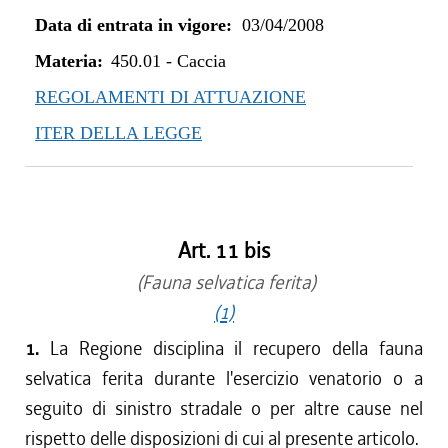
dal 01/04/2021 al 31/12/2021
Data di entrata in vigore:
03/04/2008
dal 02/07/2020 al 31/03/2021
dal 01/04/2020 al 01/07/2020
Materia:
450.01
-
Caccia
dal 01/01/2020 al 31/03/2020
REGOLAMENTI DI ATTUAZIONE
dal 10/08/2019 al 31/12/2019
ITER DELLA LEGGE
dal 01/05/2019 al 09/08/2019
dal 01/04/2019 al 30/04/2019
dal 01/01/2019 al 31/03/2019
dal 08/11/2018 al 31/12/2018
Art. 11 bis
dal 16/08/2018 al 07/11/2018
dal 01/04/2018 al 15/08/2018
(Fauna selvatica ferita)
dal 29/03/2018 al 31/03/2018
(1)
dal 01/01/2018 al 28/03/2018
1.
La Regione disciplina il recupero della fauna
dal 27/07/2017 al 31/12/2017
selvatica ferita durante l'esercizio venatorio o a
dal 01/04/2017 al 26/07/2017
seguito di sinistro stradale o per altre cause nel
dal 01/01/2017 al 31/03/2017
rispetto delle disposizioni di cui al presente articolo.
dal 13/08/2016 al 31/12/2016