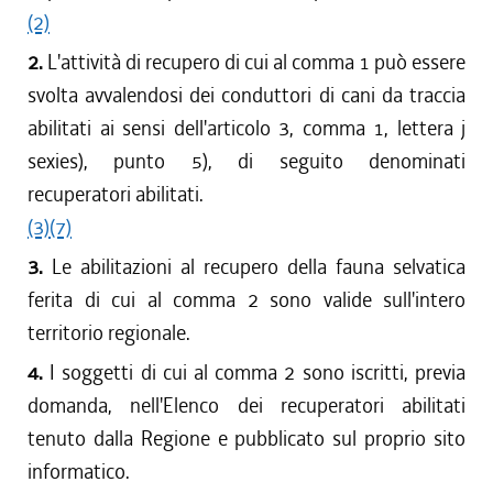
dal 01/06/2016 al 12/08/2016
(2)
dal 01/04/2016 al 31/05/2016
2.
L'attività di recupero di cui al comma 1 può essere
dal 17/03/2016 al 31/03/2016
svolta avvalendosi dei conduttori di cani da traccia
dal 01/04/2015 al 16/03/2016
abilitati ai sensi dell'articolo 3, comma 1, lettera j
dal 29/01/2015 al 31/03/2015
sexies), punto 5), di seguito denominati
dal 18/12/2014 al 28/01/2015
recuperatori abilitati.
dal 01/04/2014 al 17/12/2014
(3)
(7)
dal 08/08/2013 al 31/03/2014
dal 01/04/2013 al 07/08/2013
3.
Le abilitazioni al recupero della fauna selvatica
dal 17/08/2012 al 31/03/2013
ferita di cui al comma 2 sono valide sull'intero
dal 01/04/2012 al 16/08/2012
territorio regionale.
dal 01/01/2012 al 31/03/2012
4.
I soggetti di cui al comma 2 sono iscritti, previa
dal 25/08/2011 al 31/12/2011
domanda, nell'Elenco dei recuperatori abilitati
dal 01/04/2011 al 24/08/2011
dal 01/01/2011 al 31/03/2011
tenuto dalla Regione e pubblicato sul proprio sito
dal 28/10/2010 al 31/12/2010
informatico.