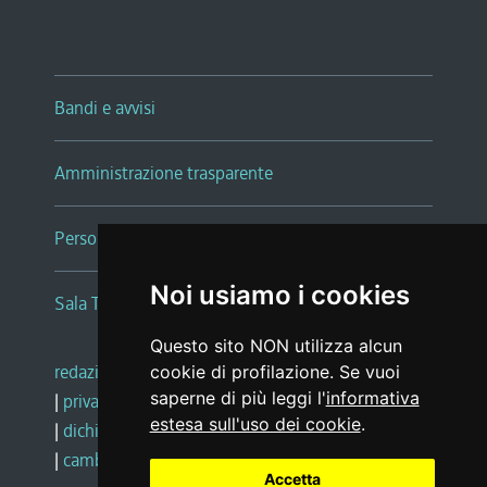
Bandi e avvisi
Amministrazione trasparente
Persone e Uffici
Noi usiamo i cookies
Sala Tiziano Tessitori
Questo sito NON utilizza alcun
redazione web
|
note legali
|
glossario
cookie di profilazione. Se vuoi
saperne di più leggi l'
informativa
|
privacy
|
social media policy
estesa sull'uso dei cookie
.
|
dichiarazione di accessibilità
|
feedback
|
cambio preferenze cookie
Accetta