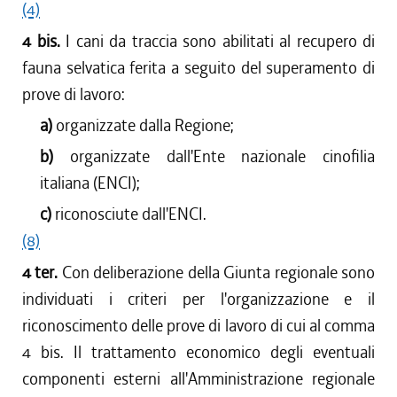
dal 22/07/2010 al 27/10/2010
(4)
dal 08/07/2010 al 21/07/2010
4 bis.
I cani da traccia sono abilitati al recupero di
dal 01/04/2010 al 07/07/2010
fauna selvatica ferita a seguito del superamento di
dal 01/01/2010 al 31/03/2010
prove di lavoro:
dal 06/08/2009 al 31/12/2009
dal 30/07/2009 al 05/08/2009
a)
organizzate dalla Regione;
dal 04/06/2009 al 29/07/2009
b)
organizzate dall'Ente nazionale cinofilia
dal 01/04/2009 al 03/06/2009
italiana (ENCI);
dal 03/04/2008 al 31/03/2009
c)
riconosciute dall'ENCI.
(8)
4 ter.
Con deliberazione della Giunta regionale sono
individuati i criteri per l'organizzazione e il
riconoscimento delle prove di lavoro di cui al comma
4 bis. Il trattamento economico degli eventuali
componenti esterni all'Amministrazione regionale