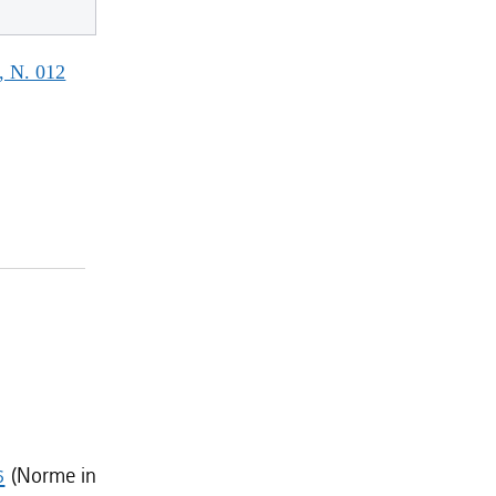
 N. 012
6
(Norme in