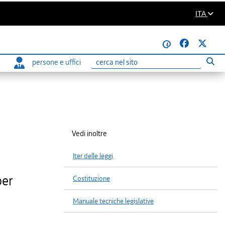
ITA
@
persone e uffici
Eseg
Ricerca
Vedi inoltre
Iter delle leggi
per
Costituzione
Manuale tecniche legislative