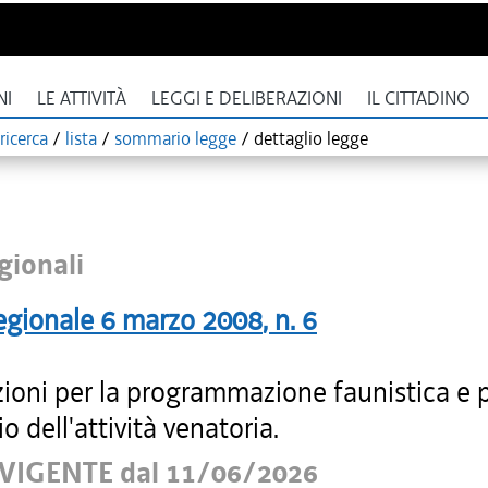
NI
LE ATTIVITÀ
LEGGI E DELIBERAZIONI
IL CITTADINO
ricerca
/
lista
/
sommario legge
/
dettaglio legge
gionali
egionale
6 marzo 2008
, n.
6
zioni per la programmazione faunistica e 
io dell'attività venatoria.
VIGENTE dal 11/06/2026