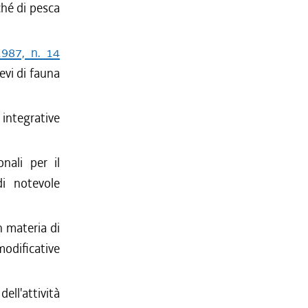
ché di pesca
1987, n. 14
ievi di fauna
integrative
onali per il
di notevole
 materia di
modificative
ell'attività