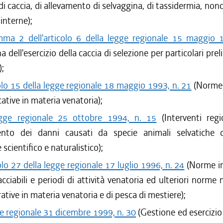
di caccia, di allevamento di selvaggina, di tassidermia, non
/2017 al 31/12/2017
/2017 al 26/07/2017
interne);
/2017 al 31/03/2017
ma 2 dell'articolo 6 della legge regionale 15 maggio 
/2016 al 31/12/2016
na dell'esercizio della caccia di selezione per particolari prel
/2016 al 12/08/2016
);
/2016 al 31/05/2016
olo 15 della legge regionale 18 maggio 1993, n. 21
(Norme 
/2016 al 31/03/2016
ative in materia venatoria);
/2015 al 16/03/2016
/2015 al 31/03/2015
gge regionale 25 ottobre 1994, n. 15
(Interventi regi
/2014 al 28/01/2015
mento dei danni causati da specie animali selvatiche 
/2014 al 17/12/2014
 scientifico e naturalistico);
/2013 al 31/03/2014
olo 27 della legge regionale 17 luglio 1996, n. 24
(Norme in
/2013 al 07/08/2013
acciabili e periodi di attività venatoria ed ulteriori norme 
/2012 al 31/03/2013
/2012 al 16/08/2012
ative in materia venatoria e di pesca di mestiere);
/2012 al 31/03/2012
e regionale 31 dicembre 1999, n. 30
(Gestione ed esercizio d
/2011 al 31/12/2011