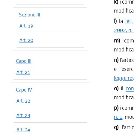
k)
i comm
modificat
Sezione III
l)
la
let
Art. 19
2002, n.
Art. 20
m)
i com
modificat
n)
l'arti
Capo III
e l'eser
Art. 21
legge re
o)
il
com
Capo IV
modifica
Art. 22
p)
i comm
Art. 23
n. 1
, mod
q)
l'art
Art. 24