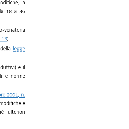
odifiche, a
da 18 a 36
co-venatoria
. 13
;
 della
legge
uttivi) e il
ali e norme
bre 2001, n.
 modifiche e
 ulteriori