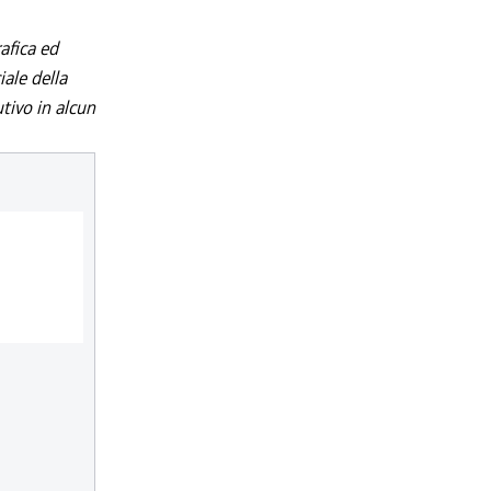
afica ed
iale della
utivo in alcun