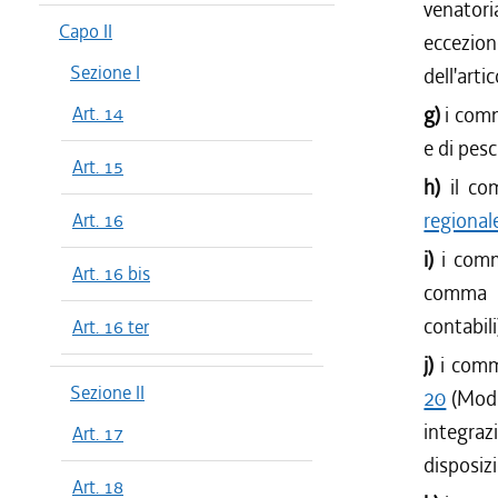
venatori
dal 01/04
Capo II
eccezio
dal 01/01
Sezione I
dell'arti
dal 28/10
Art. 14
g)
i comm
dal 22/07
dal 08/07
e di pesc
Art. 15
dal 01/04
h)
il co
dal 01/01
regional
Art. 16
dal 06/08
i)
i comm
dal 30/07
Art. 16 bis
comma 72
dal 04/06
contabili
dal 01/04
Art. 16 ter
dal 03/04
j)
i comm
Sezione II
20
(Modi
integra
Art. 17
disposizi
Art. 18