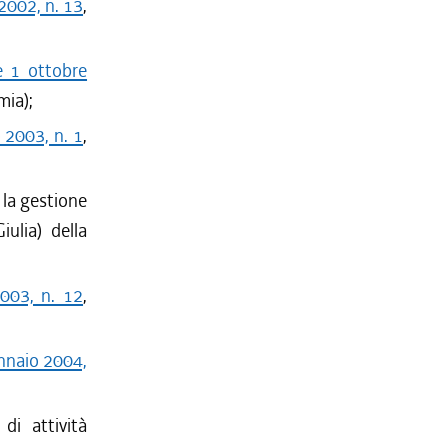
2002, n. 13
,
e 1 ottobre
mia);
 2003, n. 1
,
la gestione
iulia) della
2003, n. 12
,
ennaio 2004,
 di attività