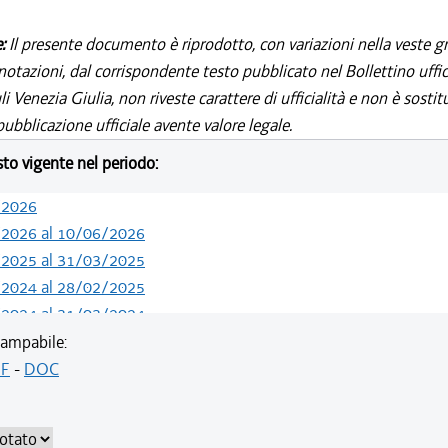
e:
Il presente documento è riprodotto, con variazioni nella veste gr
notazioni, dal corrispondente testo pubblicato nel Bollettino uffic
i Venezia Giulia, non riveste carattere di ufficialità e non è sostit
ubblicazione ufficiale avente valore legale.
esto vigente nel periodo:
/2026
/2026 al 10/06/2026
/2025 al 31/03/2025
/2024 al 28/02/2025
/2024 al 31/03/2024
/2024 al 29/02/2024
ampabile:
/2023 al 31/12/2023
F
-
DOC
/2023 al 02/09/2023
/2023 al 31/03/2023