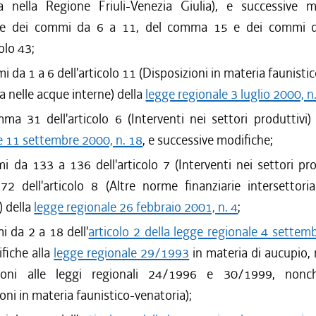
a nella Regione Friuli-Venezia Giulia), e successive m
/2011 al 24/08/2011
ne dei commi da 6 a 11, del comma 15 e dei commi 
/2011 al 31/03/2011
colo 43;
/2010 al 31/12/2010
i da 1 a 6 dell'articolo 11 (Disposizioni in materia faunisti
/2010 al 27/10/2010
/2010 al 21/07/2010
a nelle acque interne) della
legge regionale 3 luglio 2000, n
/2010 al 07/07/2010
mma 31 dell'articolo 6 (Interventi nei settori produttivi)
/2010 al 31/03/2010
e 11 settembre 2000, n. 18
, e successive modifiche;
/2009 al 31/12/2009
i da 133 a 136 dell'articolo 7 (Interventi nei settori prod
/2009 al 05/08/2009
 dell'articolo 8 (Altre norme finanziarie intersettori
/2009 al 29/07/2009
) della
legge regionale 26 febbraio 2001, n. 4
;
/2009 al 03/06/2009
/2008 al 31/03/2009
i da 2 a 18 dell'
articolo 2 della legge regionale 4 settem
fiche alla
legge regionale 29/1993
in materia di aucupio,
zioni alle leggi regionali 24/1996 e 30/1999, nonché
oni in materia faunistico-venatoria);