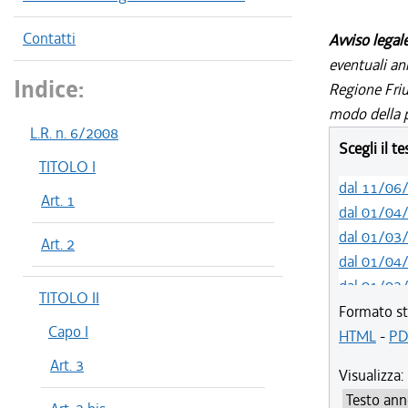
Contatti
Avviso legal
eventuali an
Indice:
Regione Friul
modo della p
L.R. n. 6/2008
Scegli il t
TITOLO I
dal 11/06
Art. 1
dal 01/04
dal 01/03
Art. 2
dal 01/04
dal 01/03
TITOLO II
dal 01/01
Formato st
Capo I
dal 03/09
HTML
-
PD
dal 01/04
Art. 3
Visualizza:
dal 07/03