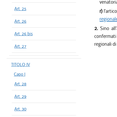
venatori
Art. 25
r)
l'arti
regiona
Art. 26
2.
Sino all
Art. 26 bis
confermati 
regionali d
Art. 27
TITOLO IV
Capo I
Art. 28
Art. 29
Art. 30