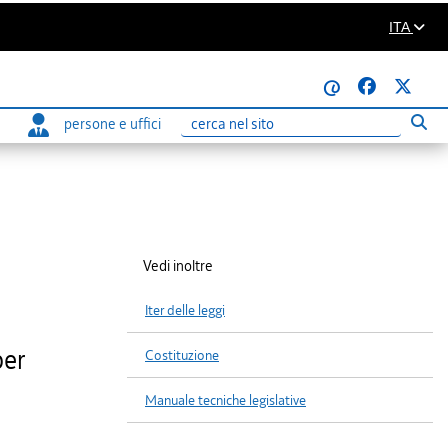
ITA
@
persone e uffici
Eseg
Ricerca
Vedi inoltre
Iter delle leggi
per
Costituzione
Manuale tecniche legislative