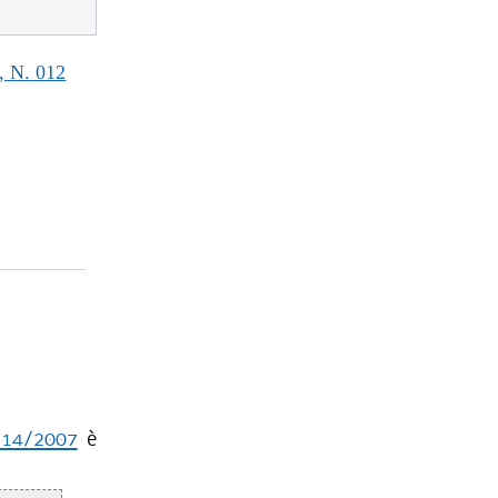
 N. 012
e 14/2007
è