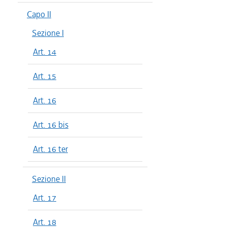
dal 01/04
Capo II
dal 01/01
Sezione I
dal 28/10
Art. 14
dal 22/07
dal 08/07
Art. 15
dal 01/04
dal 01/01
Art. 16
dal 06/08
dal 30/07
Art. 16 bis
dal 04/06
dal 01/04
Art. 16 ter
dal 03/04
Sezione II
Art. 17
Art. 18