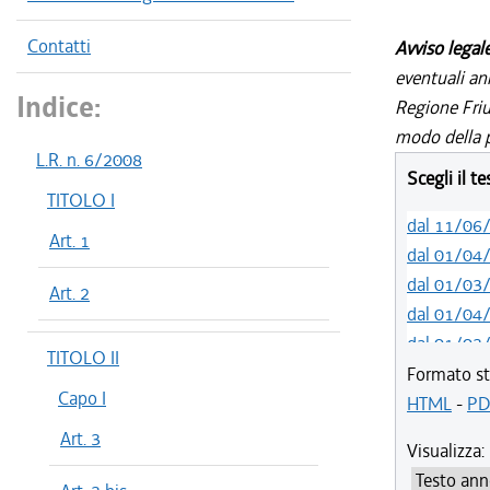
Contatti
Avviso legal
eventuali an
Indice:
Regione Friul
modo della p
L.R. n. 6/2008
Scegli il t
TITOLO I
dal 11/06
Art. 1
dal 01/04
dal 01/03
Art. 2
dal 01/04
dal 01/03
TITOLO II
dal 01/01
Formato st
Capo I
dal 03/09
HTML
-
PD
dal 01/04
Art. 3
Visualizza:
dal 07/03