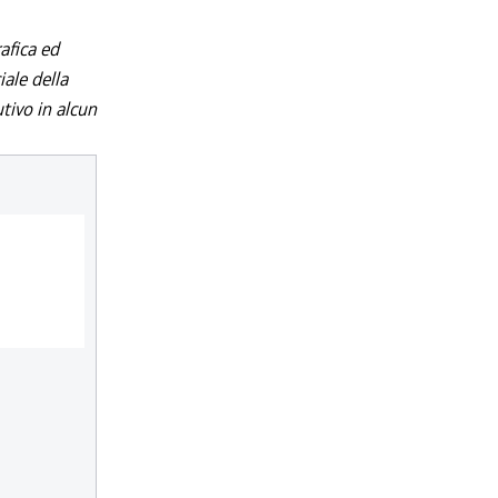
afica ed
iale della
utivo in alcun