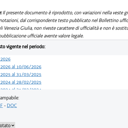
e:
Il presente documento è riprodotto, con variazioni nella veste gr
notazioni, dal corrispondente testo pubblicato nel Bollettino uffic
i Venezia Giulia, non riveste carattere di ufficialità e non è sostit
ubblicazione ufficiale avente valore legale.
esto vigente nel periodo:
/2026
/2026 al 10/06/2026
/2025 al 31/03/2025
/2024 al 28/02/2025
/2024 al 31/03/2024
/2024 al 29/02/2024
ampabile:
/2023 al 31/12/2023
F
-
DOC
/2023 al 02/09/2023
/2023 al 31/03/2023