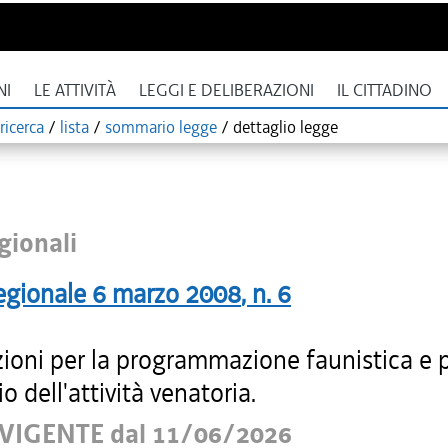
NI
LE ATTIVITÀ
LEGGI E DELIBERAZIONI
IL CITTADINO
ricerca
/
lista
/
sommario legge
/
dettaglio legge
gionali
egionale
6 marzo 2008
, n.
6
zioni per la programmazione faunistica e 
io dell'attività venatoria.
VIGENTE dal 11/06/2026