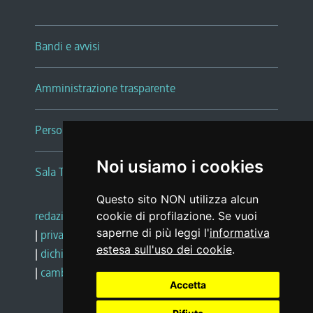
Bandi e avvisi
Amministrazione trasparente
Persone e Uffici
Noi usiamo i cookies
Sala Tiziano Tessitori
Questo sito NON utilizza alcun
redazione web
|
note legali
|
glossario
cookie di profilazione. Se vuoi
saperne di più leggi l'
informativa
|
privacy
|
social media policy
estesa sull'uso dei cookie
.
|
dichiarazione di accessibilità
|
feedback
|
cambio preferenze cookie
Accetta