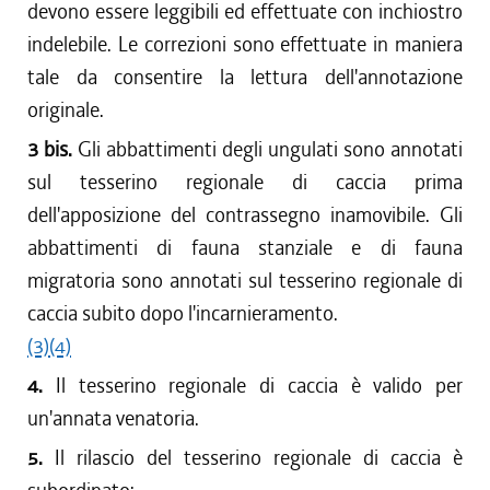
dal 22/07/2010 al 27/10/2010
devono essere leggibili ed effettuate con inchiostro
dal 08/07/2010 al 21/07/2010
indelebile. Le correzioni sono effettuate in maniera
dal 01/04/2010 al 07/07/2010
tale da consentire la lettura dell'annotazione
dal 01/01/2010 al 31/03/2010
originale.
dal 06/08/2009 al 31/12/2009
3 bis.
Gli abbattimenti degli ungulati sono annotati
dal 30/07/2009 al 05/08/2009
dal 04/06/2009 al 29/07/2009
sul tesserino regionale di caccia prima
dal 01/04/2009 al 03/06/2009
dell'apposizione del contrassegno inamovibile. Gli
dal 03/04/2008 al 31/03/2009
abbattimenti di fauna stanziale e di fauna
migratoria sono annotati sul tesserino regionale di
caccia subito dopo l'incarnieramento.
(3)
(4)
4.
Il tesserino regionale di caccia è valido per
un'annata venatoria.
5.
Il rilascio del tesserino regionale di caccia è