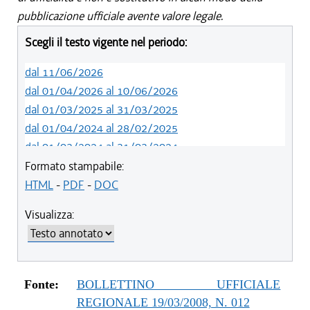
pubblicazione ufficiale avente valore legale.
Scegli il testo vigente nel periodo:
dal 11/06/2026
dal 01/04/2026 al 10/06/2026
dal 01/03/2025 al 31/03/2025
dal 01/04/2024 al 28/02/2025
dal 01/03/2024 al 31/03/2024
dal 01/01/2024 al 29/02/2024
Formato stampabile:
dal 03/09/2023 al 31/12/2023
HTML
-
PDF
-
DOC
dal 01/04/2023 al 02/09/2023
Visualizza:
dal 07/03/2023 al 31/03/2023
dal 01/03/2023 al 06/03/2023
dal 14/06/2022 al 28/02/2023
dal 01/04/2022 al 13/06/2022
Fonte:
BOLLETTINO UFFICIALE
dal 01/01/2022 al 31/03/2022
REGIONALE 19/03/2008, N. 012