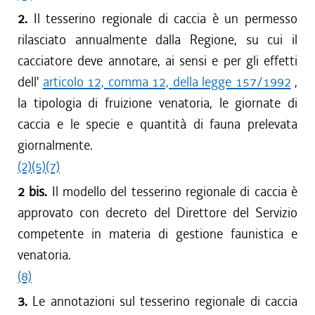
dal 01/06/2016 al 12/08/2016
2.
Il tesserino regionale di caccia è un permesso
dal 01/04/2016 al 31/05/2016
rilasciato annualmente dalla Regione, su cui il
dal 17/03/2016 al 31/03/2016
cacciatore deve annotare, ai sensi e per gli effetti
dal 01/04/2015 al 16/03/2016
dell'
articolo 12, comma 12, della legge 157/1992
,
dal 29/01/2015 al 31/03/2015
la tipologia di fruizione venatoria, le giornate di
dal 18/12/2014 al 28/01/2015
caccia e le specie e quantità di fauna prelevata
dal 01/04/2014 al 17/12/2014
giornalmente.
dal 08/08/2013 al 31/03/2014
dal 01/04/2013 al 07/08/2013
(2)
(5)
(7)
dal 17/08/2012 al 31/03/2013
2 bis.
Il modello del tesserino regionale di caccia è
dal 01/04/2012 al 16/08/2012
approvato con decreto del Direttore del Servizio
dal 01/01/2012 al 31/03/2012
competente in materia di gestione faunistica e
dal 25/08/2011 al 31/12/2011
venatoria.
dal 01/04/2011 al 24/08/2011
(8)
dal 01/01/2011 al 31/03/2011
dal 28/10/2010 al 31/12/2010
3.
Le annotazioni sul tesserino regionale di caccia