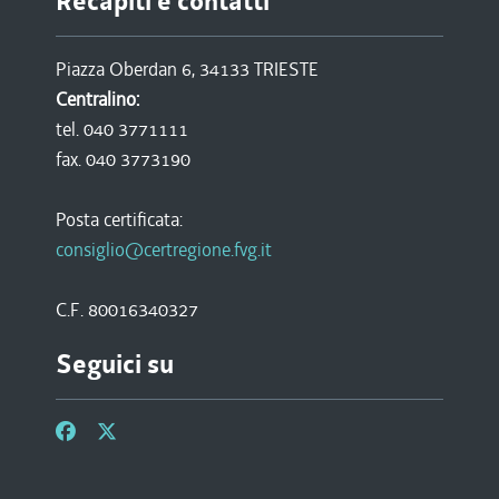
Recapiti e contatti
Piazza Oberdan 6, 34133 TRIESTE
Centralino:
tel. 040 3771111
fax. 040 3773190
Posta certificata:
consiglio@certregione.fvg.it
C.F. 80016340327
Seguici su